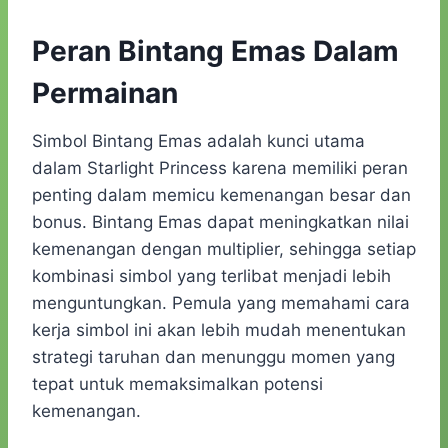
Peran Bintang Emas Dalam
Permainan
Simbol Bintang Emas adalah kunci utama
dalam Starlight Princess karena memiliki peran
penting dalam memicu kemenangan besar dan
bonus. Bintang Emas dapat meningkatkan nilai
kemenangan dengan multiplier, sehingga setiap
kombinasi simbol yang terlibat menjadi lebih
menguntungkan. Pemula yang memahami cara
kerja simbol ini akan lebih mudah menentukan
strategi taruhan dan menunggu momen yang
tepat untuk memaksimalkan potensi
kemenangan.