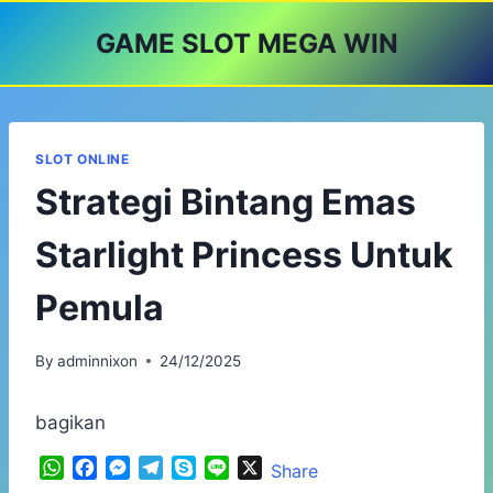
Skip
GAME SLOT MEGA WIN
to
content
SLOT ONLINE
Strategi Bintang Emas
Starlight Princess Untuk
Pemula
By
adminnixon
24/12/2025
bagikan
W
F
M
T
S
L
X
Share
h
a
e
e
k
i