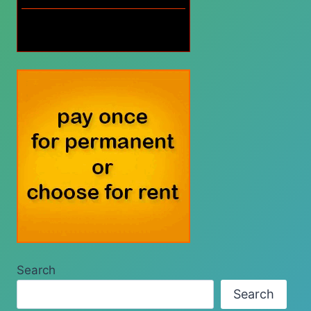
Search
Search