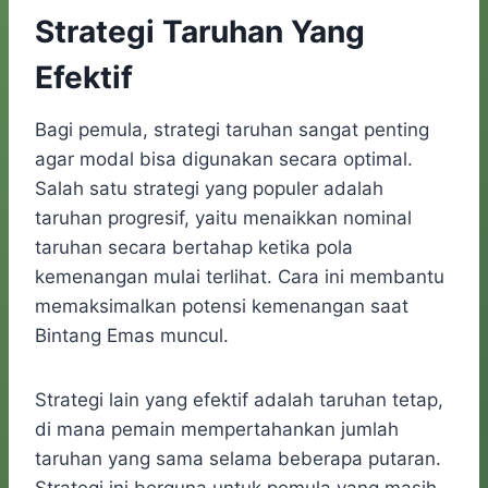
Strategi Taruhan Yang
Efektif
Bagi pemula, strategi taruhan sangat penting
agar modal bisa digunakan secara optimal.
Salah satu strategi yang populer adalah
taruhan progresif, yaitu menaikkan nominal
taruhan secara bertahap ketika pola
kemenangan mulai terlihat. Cara ini membantu
memaksimalkan potensi kemenangan saat
Bintang Emas muncul.
Strategi lain yang efektif adalah taruhan tetap,
di mana pemain mempertahankan jumlah
taruhan yang sama selama beberapa putaran.