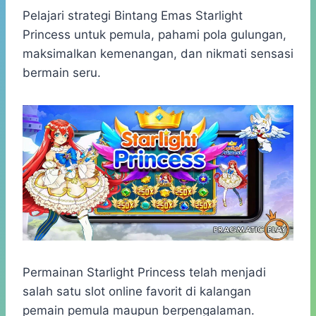
a
c
s
l
y
n
Pelajari strategi Bintang Emas Starlight
t
e
s
e
p
e
Princess untuk pemula, pahami pola gulungan,
s
b
e
g
e
maksimalkan kemenangan, dan nikmati sensasi
A
o
n
r
bermain seru.
p
o
g
a
p
k
e
m
r
Permainan Starlight Princess telah menjadi
salah satu slot online favorit di kalangan
pemain pemula maupun berpengalaman.