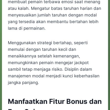
membuat pemain terbawa emosi saat menang
atau kalah. Mengatur batas taruhan harian dan
menyesuaikan jumlah taruhan dengan modal
yang tersedia akan membantu bertahan lebih
lama di permainan.
Menggunakan strategi bertahap, seperti
memulai dengan taruhan kecil dan
menaikkannya setelah kemenangan,
memungkinkan pemain mengejar jackpot
sambil tetap menjaga risiko. Disiplin dalam
manajemen modal menjadi kunci keberhasilan
jangka panjang.
Manfaatkan Fitur Bonus dan