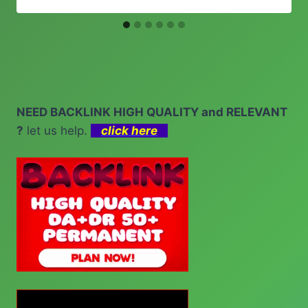
NEED BACKLINK HIGH QUALITY and RELEVANT
?
let us help.
click here