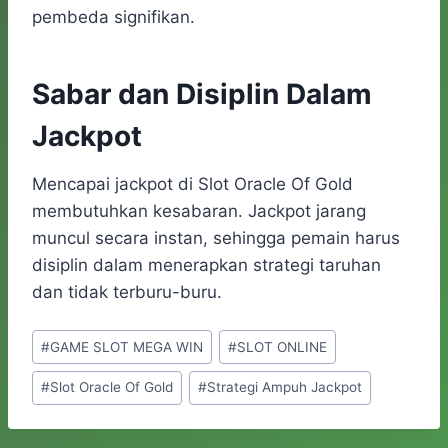
pembeda signifikan.
Sabar dan Disiplin Dalam
Jackpot
Mencapai jackpot di Slot Oracle Of Gold
membutuhkan kesabaran. Jackpot jarang
muncul secara instan, sehingga pemain harus
disiplin dalam menerapkan strategi taruhan
dan tidak terburu-buru.
Post
#
GAME SLOT MEGA WIN
#
SLOT ONLINE
Tags:
#
Slot Oracle Of Gold
#
Strategi Ampuh Jackpot