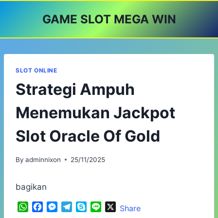
Skip
GAME SLOT MEGA WIN
to
content
SLOT ONLINE
Strategi Ampuh
Menemukan Jackpot
Slot Oracle Of Gold
By
adminnixon
25/11/2025
bagikan
W
F
M
T
S
L
X
Share
h
a
e
e
k
i