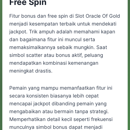
Free Spin
Fitur bonus dan free spin di Slot Oracle Of Gold
menjadi kesempatan terbaik untuk mendekati
jackpot. Trik ampuh adalah memahami kapan
dan bagaimana fitur ini muncul serta
memaksimalkannya sebaik mungkin. Saat
simbol scatter atau bonus aktif, peluang
mendapatkan kombinasi kemenangan
meningkat drastis.
Pemain yang mampu memanfaatkan fitur ini
secara konsisten biasanya lebih cepat
mencapai jackpot dibanding pemain yang
mengabaikan atau bermain tanpa strategi.
Memperhatikan detail kecil seperti frekuensi
munculnya simbol bonus dapat menjadi