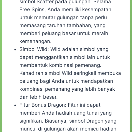
simbol Scatter pada gulungan. Selama
Free Spins, Anda memiliki kesempatan
untuk memutar gulungan tanpa perlu
memasang taruhan tambahan, yang
memberi peluang besar untuk meraih
kemenangan.
Simbol Wild: Wild adalah simbol yang
dapat menggantikan simbol lain untuk
membentuk kombinasi pemenang.
Kehadiran simbol Wild seringkali membuka
peluang bagi Anda untuk mendapatkan
kombinasi pemenang yang lebih banyak
dan lebih besar.
Fitur Bonus Dragon: Fitur ini dapat
memberi Anda hadiah uang tunai yang
signifikan. Biasanya, simbol Dragon yang
muncul di gulungan akan memicu hadiah