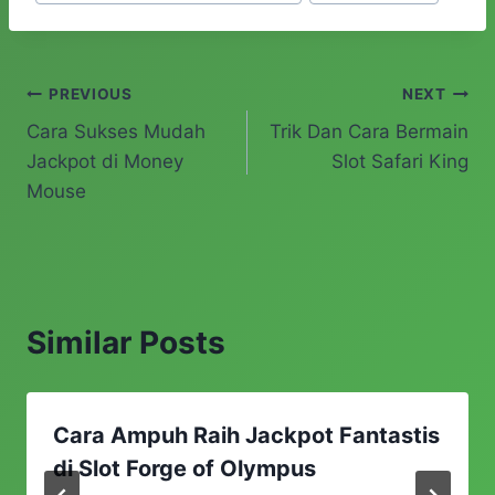
Post
PREVIOUS
NEXT
Cara Sukses Mudah
Trik Dan Cara Bermain
navigation
Jackpot di Money
Slot Safari King
Mouse
Similar Posts
Cara Ampuh Raih Jackpot Fantastis
di Slot Forge of Olympus