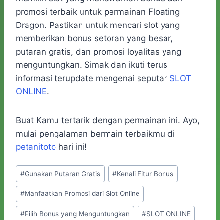
promosi terbaik untuk permainan Floating
Dragon. Pastikan untuk mencari slot yang
memberikan bonus setoran yang besar,
putaran gratis, dan promosi loyalitas yang
menguntungkan. Simak dan ikuti terus
informasi terupdate mengenai seputar
SLOT
ONLINE
.
Buat Kamu tertarik dengan permainan ini. Ayo,
mulai pengalaman bermain terbaikmu di
petanitoto
hari ini!
Post
#
Gunakan Putaran Gratis
#
Kenali Fitur Bonus
Tags:
#
Manfaatkan Promosi dari Slot Online
#
Pilih Bonus yang Menguntungkan
#
SLOT ONLINE