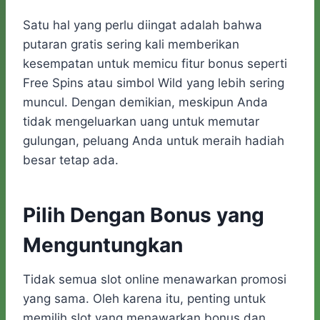
Satu hal yang perlu diingat adalah bahwa
putaran gratis sering kali memberikan
kesempatan untuk memicu fitur bonus seperti
Free Spins atau simbol Wild yang lebih sering
muncul. Dengan demikian, meskipun Anda
tidak mengeluarkan uang untuk memutar
gulungan, peluang Anda untuk meraih hadiah
besar tetap ada.
Pilih Dengan Bonus yang
Menguntungkan
Tidak semua slot online menawarkan promosi
yang sama. Oleh karena itu, penting untuk
memilih slot yang menawarkan bonus dan