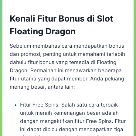
Kenali Fitur Bonus di Slot
Floating Dragon
Sebelum membahas cara mendapatkan bonus
dan promosi, penting untuk memahami terlebih
dahulu fitur bonus yang tersedia di Floating
Dragon. Permainan ini menawarkan beberapa
fitur utama yang dapat memberi Anda peluang
menang besar, antara lain:
Fitur Free Spins: Salah satu cara terbaik
untuk meraih kemenangan besar adalah
dengan mengaktifkan fitur Free Spins. Fitur
ini dapat dipicu dengan mendapatkan tiga