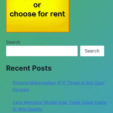
Search
Search
Recent Posts
Strategi Maksimalkan RTP Tinggi di Slot Gem
Elevator
Cara Mengatur Modal Agar Tidak Cepat Habis
Di Wild Depths