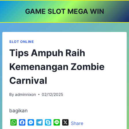
Skip
GAME SLOT MEGA WIN
to
content
SLOT ONLINE
Tips Ampuh Raih
Kemenangan Zombie
Carnival
By
adminnixon
02/12/2025
bagikan
W
F
M
T
S
L
X
Share
h
a
e
e
k
i