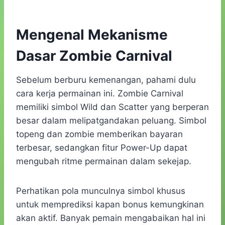
Mengenal Mekanisme
Dasar Zombie Carnival
Sebelum berburu kemenangan, pahami dulu
cara kerja permainan ini. Zombie Carnival
memiliki simbol Wild dan Scatter yang berperan
besar dalam melipatgandakan peluang. Simbol
topeng dan zombie memberikan bayaran
terbesar, sedangkan fitur Power-Up dapat
mengubah ritme permainan dalam sekejap.
Perhatikan pola munculnya simbol khusus
untuk memprediksi kapan bonus kemungkinan
akan aktif. Banyak pemain mengabaikan hal ini