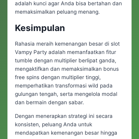
adalah kunci agar Anda bisa bertahan dan
memaksimalkan peluang menang.
Kesimpulan
Rahasia meraih kemenangan besar di slot
Vampy Party adalah memanfaatkan fitur
tumble dengan multiplier berlipat ganda,
mengaktifkan dan memaksimalkan bonus
free spins dengan multiplier tinggi,
memperhatikan transformasi wild pada
gulungan tengah, serta mengelola modal
dan bermain dengan sabar.
Dengan menerapkan strategi ini secara
konsisten, peluang Anda untuk
mendapatkan kemenangan besar hingga