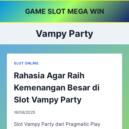
Skip
GAME SLOT MEGA WIN
to
content
Vampy Party
SLOT ONLINE
Rahasia Agar Raih
Kemenangan Besar di
Slot Vampy Party
16/06/2025
Slot Vampy Party dari Pragmatic Play