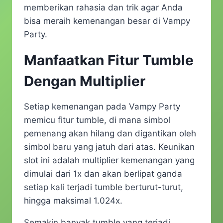
memberikan rahasia dan trik agar Anda
bisa meraih kemenangan besar di Vampy
Party.
Manfaatkan Fitur Tumble
Dengan Multiplier
Setiap kemenangan pada Vampy Party
memicu fitur tumble, di mana simbol
pemenang akan hilang dan digantikan oleh
simbol baru yang jatuh dari atas. Keunikan
slot ini adalah multiplier kemenangan yang
dimulai dari 1x dan akan berlipat ganda
setiap kali terjadi tumble berturut-turut,
hingga maksimal 1.024x.
Semakin banyak tumble yang terjadi,