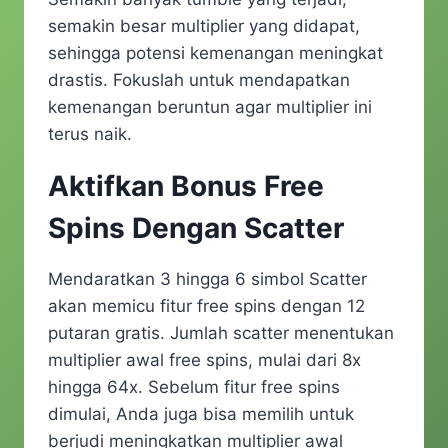
semakin besar multiplier yang didapat,
sehingga potensi kemenangan meningkat
drastis. Fokuslah untuk mendapatkan
kemenangan beruntun agar multiplier ini
terus naik.
Aktifkan Bonus Free
Spins Dengan Scatter
Mendaratkan 3 hingga 6 simbol Scatter
akan memicu fitur free spins dengan 12
putaran gratis. Jumlah scatter menentukan
multiplier awal free spins, mulai dari 8x
hingga 64x. Sebelum fitur free spins
dimulai, Anda juga bisa memilih untuk
berjudi meningkatkan multiplier awal