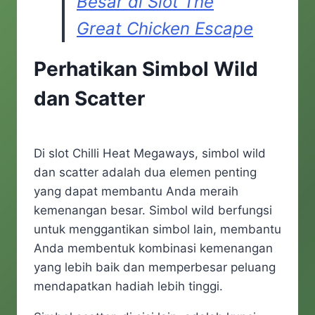
Besar di Slot The
Great Chicken Escape
Perhatikan Simbol Wild
dan Scatter
Di slot Chilli Heat Megaways, simbol wild
dan scatter adalah dua elemen penting
yang dapat membantu Anda meraih
kemenangan besar. Simbol wild berfungsi
untuk menggantikan simbol lain, membantu
Anda membentuk kombinasi kemenangan
yang lebih baik dan memperbesar peluang
mendapatkan hadiah lebih tinggi.