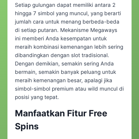
Setiap gulungan dapat memiliki antara 2
hingga 7 simbol yang muncul, yang berarti
jumlah cara untuk menang berbeda-beda
di setiap putaran. Mekanisme Megaways
ini memberi Anda kesempatan untuk
meraih kombinasi kemenangan lebih sering
dibandingkan dengan slot tradisional.
Dengan demikian, semakin sering Anda
bermain, semakin banyak peluang untuk
meraih kemenangan besar, apalagi jika
simbol-simbol premium atau wild muncul di
posisi yang tepat.
Manfaatkan Fitur Free
Spins