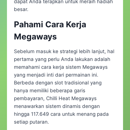
dapat Anda terapkan untuk meraih hadiah
besar.
Pahami Cara Kerja
Megaways
Sebelum masuk ke strategi lebih lanjut, hal
pertama yang perlu Anda lakukan adalah
memahami cara kerja sistem Megaways
yang menjadi inti dari permainan ini.
Berbeda dengan slot tradisional yang
hanya memiliki beberapa garis
pembayaran, Chilli Heat Megaways
menawarkan sistem dinamis dengan
hingga 117.649 cara untuk menang pada
setiap putaran.