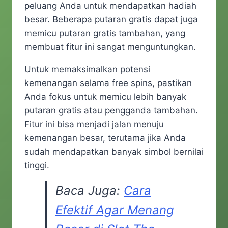
peluang Anda untuk mendapatkan hadiah
besar. Beberapa putaran gratis dapat juga
memicu putaran gratis tambahan, yang
membuat fitur ini sangat menguntungkan.
Untuk memaksimalkan potensi
kemenangan selama free spins, pastikan
Anda fokus untuk memicu lebih banyak
putaran gratis atau pengganda tambahan.
Fitur ini bisa menjadi jalan menuju
kemenangan besar, terutama jika Anda
sudah mendapatkan banyak simbol bernilai
tinggi.
Baca Juga:
Cara
Efektif Agar Menang