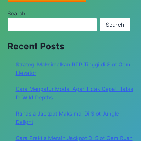
Search
Search
Recent Posts
Strategi Maksimalkan RTP Tinggi di Slot Gem
Elevator
Cara Mengatur Modal Agar Tidak Cepat Habis
Di Wild Depths
Rahasia Jackpot Maksimal Di Slot Jungle
Delight
Cara Praktis Meraih Jackpot Di Slot Gem Rush