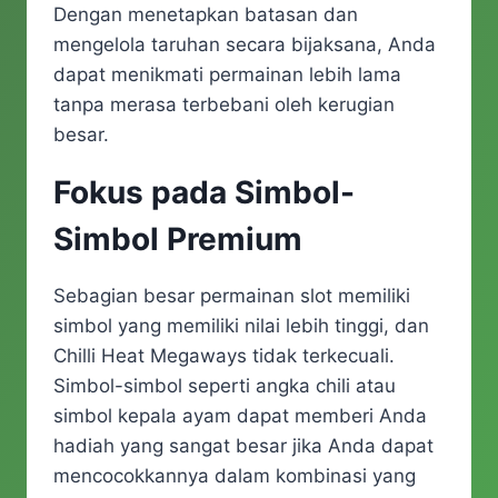
Dengan menetapkan batasan dan
mengelola taruhan secara bijaksana, Anda
dapat menikmati permainan lebih lama
tanpa merasa terbebani oleh kerugian
besar.
Fokus pada Simbol-
Simbol Premium
Sebagian besar permainan slot memiliki
simbol yang memiliki nilai lebih tinggi, dan
Chilli Heat Megaways tidak terkecuali.
Simbol-simbol seperti angka chili atau
simbol kepala ayam dapat memberi Anda
hadiah yang sangat besar jika Anda dapat
mencocokkannya dalam kombinasi yang