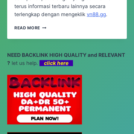
terus informasi terbaru lainnya secara
terlengkap dengan mengeklik
vn88.gg
.
SLOT
READ MORE
LOST
RELICS
–
MENYELAMI
NEED BACKLINK HIGH QUALITY and RELEVANT
PETUALANGAN
?
let us help.
click here
DENGAN
PENUH
HARTA
KARUN