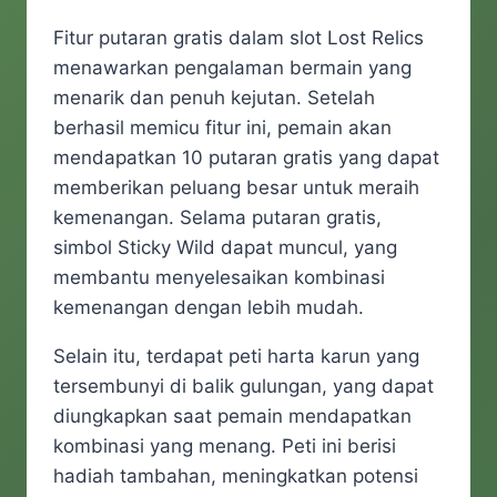
Fitur putaran gratis dalam slot Lost Relics
menawarkan pengalaman bermain yang
menarik dan penuh kejutan. Setelah
berhasil memicu fitur ini, pemain akan
mendapatkan 10 putaran gratis yang dapat
memberikan peluang besar untuk meraih
kemenangan. Selama putaran gratis,
simbol Sticky Wild dapat muncul, yang
membantu menyelesaikan kombinasi
kemenangan dengan lebih mudah.
Selain itu, terdapat peti harta karun yang
tersembunyi di balik gulungan, yang dapat
diungkapkan saat pemain mendapatkan
kombinasi yang menang. Peti ini berisi
hadiah tambahan, meningkatkan potensi