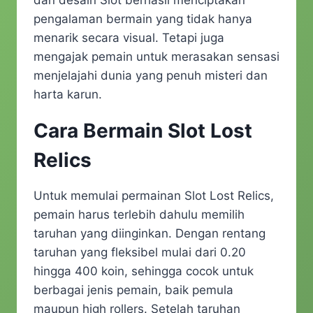
dan desain Slot berhasil menciptakan
pengalaman bermain yang tidak hanya
menarik secara visual. Tetapi juga
mengajak pemain untuk merasakan sensasi
menjelajahi dunia yang penuh misteri dan
harta karun.
Cara Bermain Slot Lost
Relics
Untuk memulai permainan Slot Lost Relics,
pemain harus terlebih dahulu memilih
taruhan yang diinginkan. Dengan rentang
taruhan yang fleksibel mulai dari 0.20
hingga 400 koin, sehingga cocok untuk
berbagai jenis pemain, baik pemula
maupun high rollers. Setelah taruhan