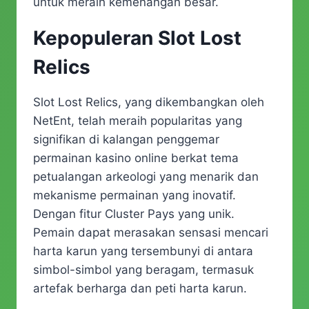
untuk meraih kemenangan besar.
Kepopuleran Slot Lost
Relics
Slot Lost Relics, yang dikembangkan oleh
NetEnt, telah meraih popularitas yang
signifikan di kalangan penggemar
permainan kasino online berkat tema
petualangan arkeologi yang menarik dan
mekanisme permainan yang inovatif.
Dengan fitur Cluster Pays yang unik.
Pemain dapat merasakan sensasi mencari
harta karun yang tersembunyi di antara
simbol-simbol yang beragam, termasuk
artefak berharga dan peti harta karun.