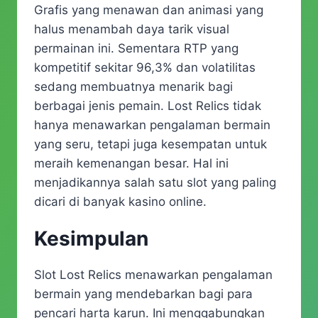
Grafis yang menawan dan animasi yang
halus menambah daya tarik visual
permainan ini. Sementara RTP yang
kompetitif sekitar 96,3% dan volatilitas
sedang membuatnya menarik bagi
berbagai jenis pemain. Lost Relics tidak
hanya menawarkan pengalaman bermain
yang seru, tetapi juga kesempatan untuk
meraih kemenangan besar. Hal ini
menjadikannya salah satu slot yang paling
dicari di banyak kasino online.
Kesimpulan
Slot Lost Relics menawarkan pengalaman
bermain yang mendebarkan bagi para
pencari harta karun. Ini menggabungkan