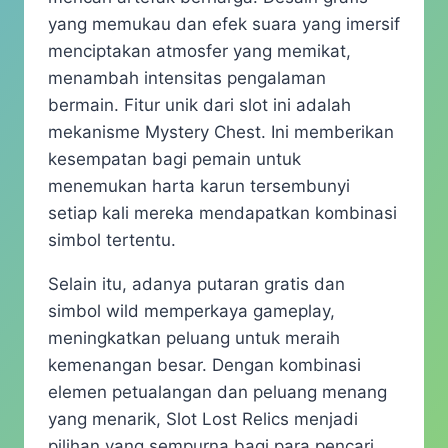
yang memukau dan efek suara yang imersif
menciptakan atmosfer yang memikat,
menambah intensitas pengalaman
bermain. Fitur unik dari slot ini adalah
mekanisme Mystery Chest. Ini memberikan
kesempatan bagi pemain untuk
menemukan harta karun tersembunyi
setiap kali mereka mendapatkan kombinasi
simbol tertentu.
Selain itu, adanya putaran gratis dan
simbol wild memperkaya gameplay,
meningkatkan peluang untuk meraih
kemenangan besar. Dengan kombinasi
elemen petualangan dan peluang menang
yang menarik, Slot Lost Relics menjadi
pilihan yang sempurna bagi para pencari