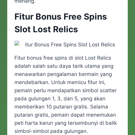
menang.
Fitur Bonus Free Spins
Slot Lost Relics
Fitur bonus free spins di slot Lost Relics
adalah salah satu daya tarik utama yang
menawarkan pengalaman bermain yang
mendebarkan. Untuk memicu fitur ini,
pemain perlu mendapatkan simbol scatter
pada gulungan 1, 3, dan 5, yang akan
memberikan 10 putaran gratis. Selama
putaran gratis, pemain dapat menemukan
peti harta karun yang tersembunyi di balik
simbol-simbol pada gulungan.