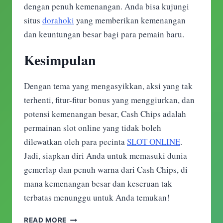
dengan penuh kemenangan. Anda bisa kujungi
situs
dorahoki
yang memberikan kemenangan
dan keuntungan besar bagi para pemain baru.
Kesimpulan
Dengan tema yang mengasyikkan, aksi yang tak
terhenti, fitur-fitur bonus yang menggiurkan, dan
potensi kemenangan besar, Cash Chips adalah
permainan slot online yang tidak boleh
dilewatkan oleh para pecinta
SLOT ONLINE
.
Jadi, siapkan diri Anda untuk memasuki dunia
gemerlap dan penuh warna dari Cash Chips, di
mana kemenangan besar dan keseruan tak
terbatas menunggu untuk Anda temukan!
CASH
READ MORE