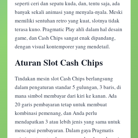
seperti ceri dan sepatu kuda, dan, tentu saja, ada
banyak sekali animasi yang menyala-nyala. Meski
memiliki sentuhan retro yang kuat, slotnya tidak
terasa kuno. Pragmatic Play ahli dalam hal desain
game, dan Cash Chips sangat enak dipandang,
dengan visual kontemporer yang mendetail.
Aturan Slot Cash Chips
Tindakan mesin slot Cash Chips berlangsung
dalam pengaturan standar 5 gulungan, 3 baris, di
mana simbol membayar dari kiri ke kanan. Ada
20 garis pembayaran tetap untuk membuat
kombinasi pemenang, dan Anda perlu
mendapatkan 3 atau lebih jenis yang sama untuk
mencapai pembayaran. Dalam gaya Pragmatis