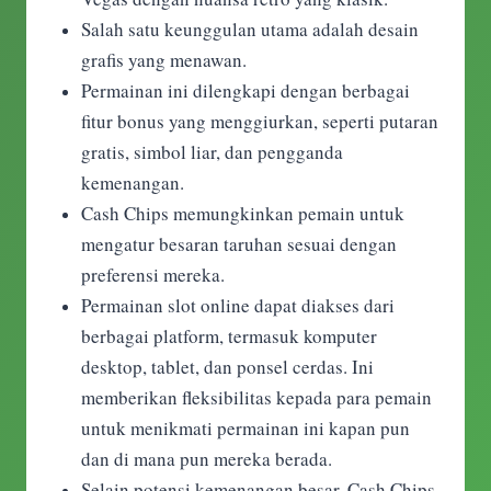
Salah satu keunggulan utama adalah desain
grafis yang menawan.
Permainan ini dilengkapi dengan berbagai
fitur bonus yang menggiurkan, seperti putaran
gratis, simbol liar, dan pengganda
kemenangan.
Cash Chips memungkinkan pemain untuk
mengatur besaran taruhan sesuai dengan
preferensi mereka.
Permainan slot online dapat diakses dari
berbagai platform, termasuk komputer
desktop, tablet, dan ponsel cerdas. Ini
memberikan fleksibilitas kepada para pemain
untuk menikmati permainan ini kapan pun
dan di mana pun mereka berada.
Selain potensi kemenangan besar, Cash Chips