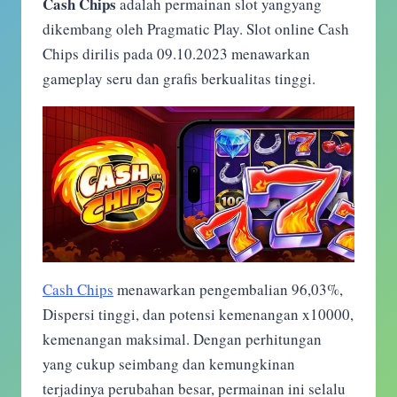
Cash Chips
adalah permainan slot yangyang
dikembang oleh Pragmatic Play. Slot online Cash
Chips dirilis pada 09.10.2023 menawarkan
gameplay seru dan grafis berkualitas tinggi.
Cash Chips
menawarkan pengembalian 96,03%,
Dispersi tinggi, dan potensi kemenangan x10000,
kemenangan maksimal. Dengan perhitungan
yang cukup seimbang dan kemungkinan
terjadinya perubahan besar, permainan ini selalu