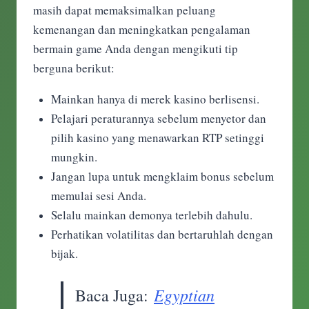
masih dapat memaksimalkan peluang
kemenangan dan meningkatkan pengalaman
bermain game Anda dengan mengikuti tip
berguna berikut:
Mainkan hanya di merek kasino berlisensi.
Pelajari peraturannya sebelum menyetor dan
pilih kasino yang menawarkan RTP setinggi
mungkin.
Jangan lupa untuk mengklaim bonus sebelum
memulai sesi Anda.
Selalu mainkan demonya terlebih dahulu.
Perhatikan volatilitas dan bertaruhlah dengan
bijak.
Egyptian
Baca Juga: