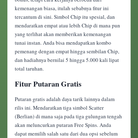
kemenangan biasa, itulah sebabnya fitur ini
tercantum di sini. Simbol Chip itu spesial, dan
mendaratkan empat atau lebih Chip di mana pun
yang terlihat akan memberikan kemenangan
tunai instan. Anda bisa mendapatkan kombo
pemenang dengan empat hingga sembilan Chip,
dan hadiahnya bernilai 5 hingga 5.000 kali lipat
total taruhan.
Fitur Putaran Gratis
Putaran gratis adalah daya tarik lainnya dalam
rilis ini. Mendaratkan tiga simbol Scatter
(Berlian) di mana saja pada tiga gulungan tengah
akan meluncurkan putaran Free Spins. Anda
dapat memilih salah satu dari dua opsi sebelum