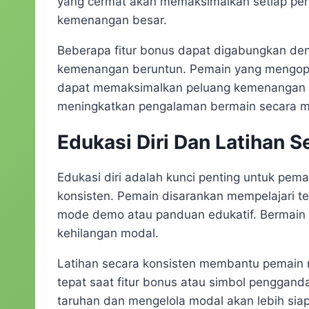
yang cermat akan memaksimalkan setiap pen
kemenangan besar.
Beberapa fitur bonus dapat digabungkan de
kemenangan beruntun. Pemain yang mengoptim
dapat memaksimalkan peluang kemenangan b
meningkatkan pengalaman bermain secara 
Edukasi Diri Dan Latihan 
Edukasi diri adalah kunci penting untuk pem
konsisten. Pemain disarankan mempelajari teo
mode demo atau panduan edukatif. Bermain 
kehilangan modal.
Latihan secara konsisten membantu pema
tepat saat fitur bonus atau simbol penggand
taruhan dan mengelola modal akan lebih si