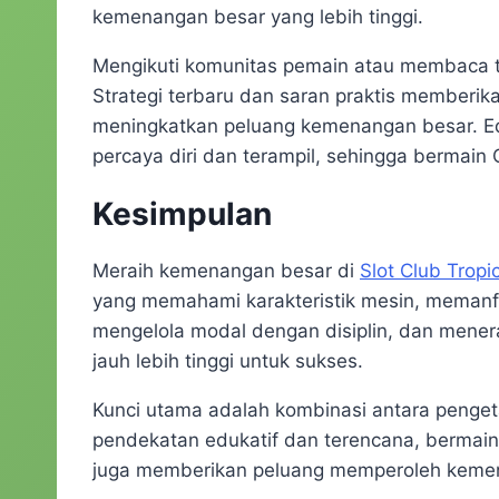
kemenangan besar yang lebih tinggi.
Mengikuti komunitas pemain atau membaca t
Strategi terbaru dan saran praktis memberika
meningkatkan peluang kemenangan besar. Ed
percaya diri dan terampil, sehingga bermain
Kesimpulan
Meraih kemenangan besar di
Slot Club Tropi
yang memahami karakteristik mesin, memanfaa
mengelola modal dengan disiplin, dan menera
jauh lebih tinggi untuk sukses.
Kunci utama adalah kombinasi antara pengetah
pendekatan edukatif dan terencana, bermain
juga memberikan peluang memperoleh kemen