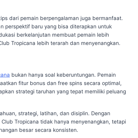
ips dari pemain berpengalaman juga bermanfaat.
n perspektif baru yang bisa diterapkan untuk
ukasi berkelanjutan membuat pemain lebih
 Club Tropicana lebih terarah dan menyenangkan.
cana
bukan hanya soal keberuntungan. Pemain
tkan fitur bonus dan free spins secara optimal,
pkan strategi taruhan yang tepat memiliki peluang
uan, strategi, latihan, dan disiplin. Dengan
 Club Tropicana tidak hanya menyenangkan, tetapi
angan besar secara konsisten.