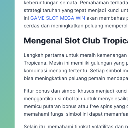
keberuntungan semata. Pemahaman terhada
strategi taruhan yang tepat menjadi kunci
ini
GAME SLOT MEGA WIN
akan membahas pa
cerdas dan meningkatkan peluang memperol
Mengenal Slot Club Tropi
Langkah pertama untuk meraih kemenangan b
Tropicana. Mesin ini memiliki gulungan yan
kombinasi menang tertentu. Setiap simbol me
bisa meningkatkan peluang pemain mendapa
Fitur bonus dan simbol khusus menjadi kunci
menggantikan simbol lain untuk menyelesai
memicu putaran bonus atau free spins yang
memahami fungsi simbol ini dapat memanfaatk
Selain itu, memahami tingkat volatilitas dan