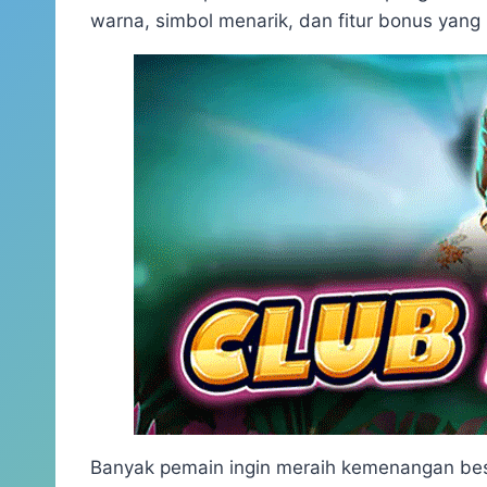
warna, simbol menarik, dan fitur bonus yan
Banyak pemain ingin meraih kemenangan besa