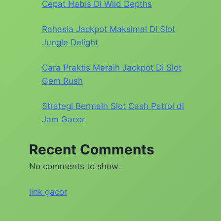
Cepat Habis Di Wild Depths
Rahasia Jackpot Maksimal Di Slot
Jungle Delight
Cara Praktis Meraih Jackpot Di Slot
Gem Rush
Strategi Bermain Slot Cash Patrol di
Jam Gacor
Recent Comments
No comments to show.
link gacor