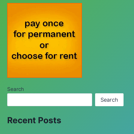
Search
Search
Recent Posts