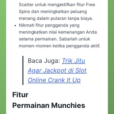
Scatter untuk mengaktifkan fitur Free
Spins dan meningkatkan peluang
menang dalam putaran tanpa biaya.
Nikmati fitur pengganda yang
meningkatkan nilai kemenangan Anda
selama permainan. Sabarlah untuk
momen-momen ketika pengganda aktif.
Baca Juga:
Trik Jitu
Agar Jackpot di Slot
Online Crank It Up
Fitur
Permainan Munchies