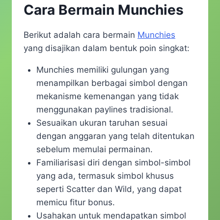
Cara Bermain Munchies
Berikut adalah cara bermain
Munchies
yang disajikan dalam bentuk poin singkat:
Munchies memiliki gulungan yang
menampilkan berbagai simbol dengan
mekanisme kemenangan yang tidak
menggunakan paylines tradisional.
Sesuaikan ukuran taruhan sesuai
dengan anggaran yang telah ditentukan
sebelum memulai permainan.
Familiarisasi diri dengan simbol-simbol
yang ada, termasuk simbol khusus
seperti Scatter dan Wild, yang dapat
memicu fitur bonus.
Usahakan untuk mendapatkan simbol