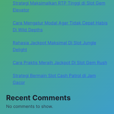
Strategi Maksimalkan RTP Tinggi di Slot Gem
Elevator
Cara Mengatur Modal Agar Tidak Cepat Habis
Di Wild Depths
Rahasia Jackpot Maksimal Di Slot Jungle
Delight
Cara Praktis Meraih Jackpot Di Slot Gem Rush
Strategi Bermain Slot Cash Patrol di Jam
Gacor
Recent Comments
No comments to show.