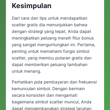
Kesimpulan
Dari cara dan tips untuk mendapatkan
scatter gratis dia menunjukkan bahwa
dengan strategi yang tepat, Anda dapat
meningkatkan peluang meraih fitur bonus
yang sangat menguntungkan ini. Pertama,
penting untuk memahami fungsi simbol
scatter, yang memicu putaran gratis dan
dapat memberikan peluang tambahan
untuk menang.
Perhatikan pola pembayaran dan frekuensi
kemunculan simbol. Dengan bermain
secara konsisten dan mengamati
bagaimana simbol scatter muncul, Anda
dapat mengembangkan strategi taruhan