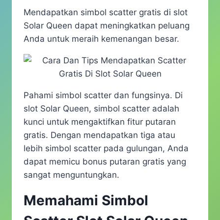
Mendapatkan simbol scatter gratis di slot
Solar Queen dapat meningkatkan peluang
Anda untuk meraih kemenangan besar.
Pahami simbol scatter dan fungsinya. Di
slot Solar Queen, simbol scatter adalah
kunci untuk mengaktifkan fitur putaran
gratis. Dengan mendapatkan tiga atau
lebih simbol scatter pada gulungan, Anda
dapat memicu bonus putaran gratis yang
sangat menguntungkan.
Memahami Simbol