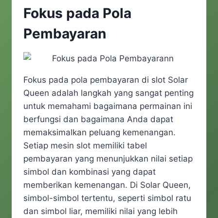
Fokus pada Pola
Pembayaran
Fokus pada pola pembayaran di slot Solar
Queen adalah langkah yang sangat penting
untuk memahami bagaimana permainan ini
berfungsi dan bagaimana Anda dapat
memaksimalkan peluang kemenangan.
Setiap mesin slot memiliki tabel
pembayaran yang menunjukkan nilai setiap
simbol dan kombinasi yang dapat
memberikan kemenangan. Di Solar Queen,
simbol-simbol tertentu, seperti simbol ratu
dan simbol liar, memiliki nilai yang lebih