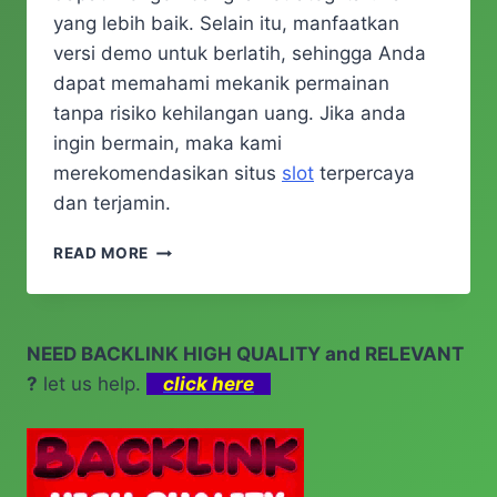
yang lebih baik. Selain itu, manfaatkan
versi demo untuk berlatih, sehingga Anda
dapat memahami mekanik permainan
tanpa risiko kehilangan uang. Jika anda
ingin bermain, maka kami
merekomendasikan situs
slot
terpercaya
dan terjamin.
CARA
READ MORE
DAN
TIPS
MENDAPATKAN
SCATTER
NEED BACKLINK HIGH QUALITY and RELEVANT
GRATIS
?
let us help.
click here
DI
SLOT
SOLAR
QUEEN