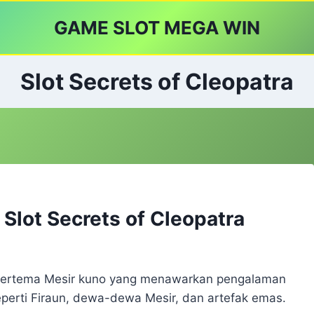
GAME SLOT MEGA WIN
Slot Secrets of Cleopatra
Slot Secrets of Cleopatra
t bertema Mesir kuno yang menawarkan pengalaman
eperti Firaun, dewa-dewa Mesir, dan artefak emas.