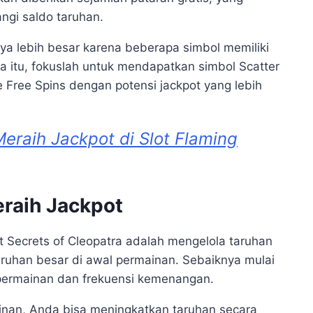
gi saldo taruhan.
a lebih besar karena beberapa simbol memiliki
a itu, fokuslah untuk mendapatkan simbol Scatter
Free Spins dengan potensi jackpot yang lebih
eraih Jackpot di Slot Flaming
eraih Jackpot
t Secrets of Cleopatra adalah mengelola taruhan
ruhan besar di awal permainan. Sebaiknya mulai
permainan dan frekuensi kemenangan.
nan, Anda bisa meningkatkan taruhan secara