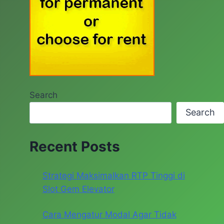
Search
Search
Recent Posts
Strategi Maksimalkan RTP Tinggi di
Slot Gem Elevator
Cara Mengatur Modal Agar Tidak