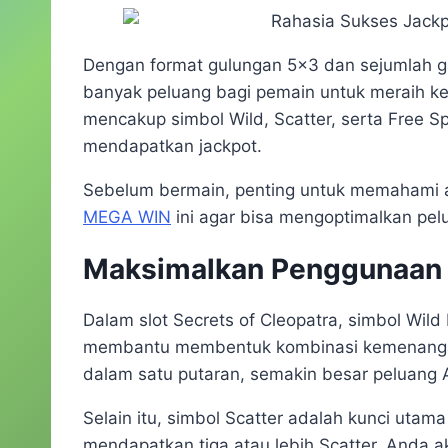
Dengan format gulungan 5×3 dan sejumlah g
banyak peluang bagi pemain untuk meraih kem
mencakup simbol Wild, Scatter, serta Free 
mendapatkan jackpot.
Sebelum bermain, penting untuk memahami at
MEGA WIN
ini agar bisa mengoptimalkan pe
Maksimalkan Penggunaan S
Dalam slot Secrets of Cleopatra, simbol Wild
membantu membentuk kombinasi kemenangan
dalam satu putaran, semakin besar peluang
Selain itu, simbol Scatter adalah kunci utam
mendapatkan tiga atau lebih Scatter, Anda ak