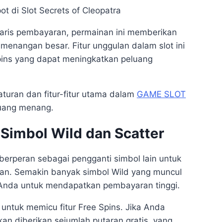
aris pembayaran, permainan ini memberikan
enangan besar. Fitur unggulan dalam slot ini
Spins yang dapat meningkatkan peluang
uran dan fitur-fitur utama dalam
GAME SLOT
luang menang.
imbol Wild dan Scatter
 berperan sebagai pengganti simbol lain untuk
. Semakin banyak simbol Wild yang muncul
 Anda untuk mendapatkan pembayaran tinggi.
a untuk memicu fitur Free Spins. Jika Anda
an diberikan sejumlah putaran gratis, yang