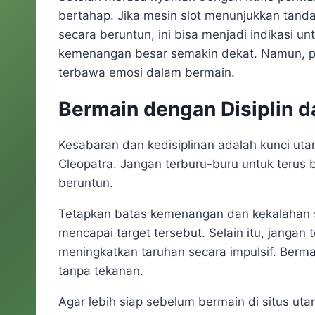
bertahap. Jika mesin slot menunjukkan tan
secara beruntun, ini bisa menjadi indikasi 
kemenangan besar semakin dekat. Namun, pa
terbawa emosi dalam bermain.
Bermain dengan Disiplin d
Kesabaran dan kedisiplinan adalah kunci uta
Cleopatra. Jangan terburu-buru untuk terus
beruntun.
Tetapkan batas kemenangan dan kekalahan s
mencapai target tersebut. Selain itu, jangan
meningkatkan taruhan secara impulsif. Berma
tanpa tekanan.
Agar lebih siap sebelum bermain di situs 