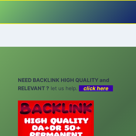
NEED BACKLINK HIGH QUALITY and
RELEVANT ?
let us help.
click here