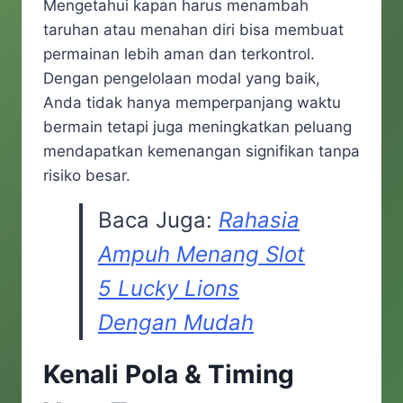
Mengetahui kapan harus menambah
taruhan atau menahan diri bisa membuat
permainan lebih aman dan terkontrol.
Dengan pengelolaan modal yang baik,
Anda tidak hanya memperpanjang waktu
bermain tetapi juga meningkatkan peluang
mendapatkan kemenangan signifikan tanpa
risiko besar.
Baca Juga:
Rahasia
Ampuh Menang Slot
5 Lucky Lions
Dengan Mudah
Kenali Pola & Timing