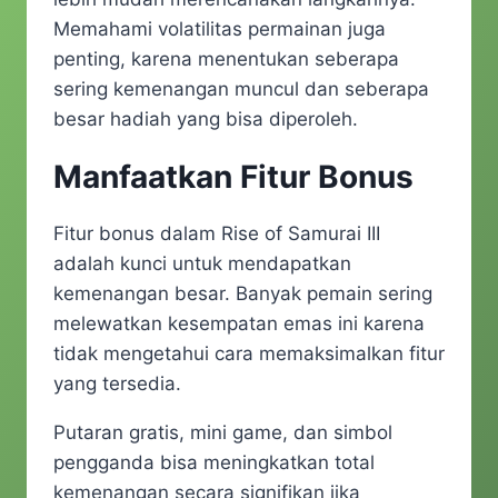
Memahami volatilitas permainan juga
penting, karena menentukan seberapa
sering kemenangan muncul dan seberapa
besar hadiah yang bisa diperoleh.
Manfaatkan Fitur Bonus
Fitur bonus dalam Rise of Samurai III
adalah kunci untuk mendapatkan
kemenangan besar. Banyak pemain sering
melewatkan kesempatan emas ini karena
tidak mengetahui cara memaksimalkan fitur
yang tersedia.
Putaran gratis, mini game, dan simbol
pengganda bisa meningkatkan total
kemenangan secara signifikan jika