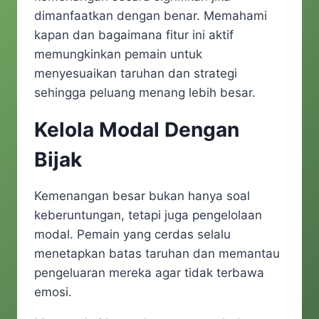
dimanfaatkan dengan benar. Memahami
kapan dan bagaimana fitur ini aktif
memungkinkan pemain untuk
menyesuaikan taruhan dan strategi
sehingga peluang menang lebih besar.
Kelola Modal Dengan
Bijak
Kemenangan besar bukan hanya soal
keberuntungan, tetapi juga pengelolaan
modal. Pemain yang cerdas selalu
menetapkan batas taruhan dan memantau
pengeluaran mereka agar tidak terbawa
emosi.