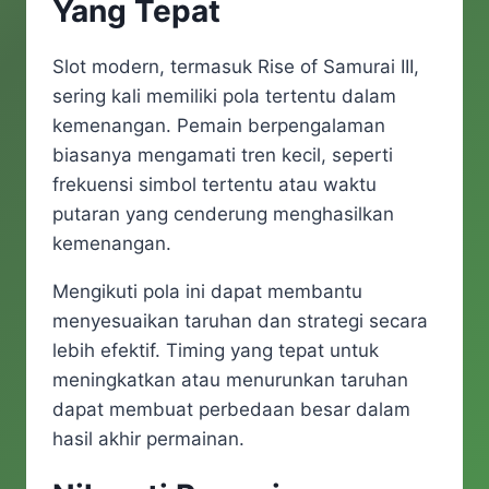
Yang Tepat
Slot modern, termasuk Rise of Samurai III,
sering kali memiliki pola tertentu dalam
kemenangan. Pemain berpengalaman
biasanya mengamati tren kecil, seperti
frekuensi simbol tertentu atau waktu
putaran yang cenderung menghasilkan
kemenangan.
Mengikuti pola ini dapat membantu
menyesuaikan taruhan dan strategi secara
lebih efektif. Timing yang tepat untuk
meningkatkan atau menurunkan taruhan
dapat membuat perbedaan besar dalam
hasil akhir permainan.