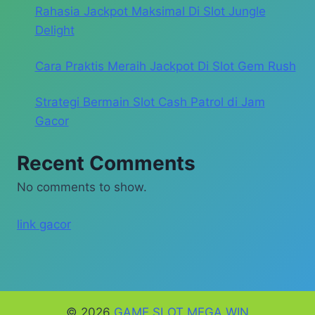
Rahasia Jackpot Maksimal Di Slot Jungle
Delight
Cara Praktis Meraih Jackpot Di Slot Gem Rush
Strategi Bermain Slot Cash Patrol di Jam
Gacor
Recent Comments
No comments to show.
link gacor
© 2026
GAME SLOT MEGA WIN