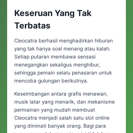
Keseruan Yang Tak
Terbatas
Cleocatra berhasil menghadirkan hiburan
yang tak hanya soal menang atau kalah.
Setiap putaran membawa sensasi
menegangkan sekaligus menghibur,
sehingga pemain selalu penasaran untuk
mencoba gulungan berikutnya.
Keseimbangan antara grafis menawan,
musik latar yang menarik, dan mekanisme
permainan yang mudah membuat
Cleocatra menjadi salah satu slot online
yang diminati banyak orang. Bagi para