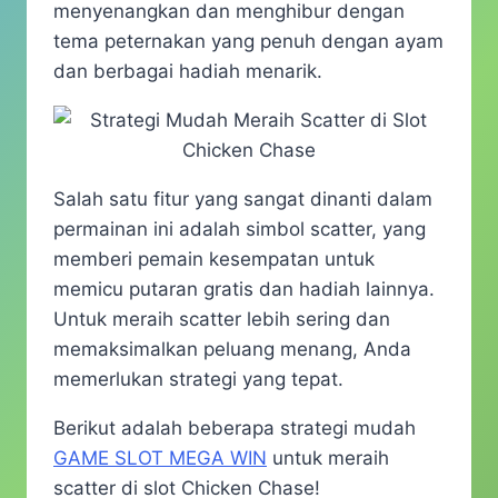
menyenangkan dan menghibur dengan
tema peternakan yang penuh dengan ayam
dan berbagai hadiah menarik.
Salah satu fitur yang sangat dinanti dalam
permainan ini adalah simbol scatter, yang
memberi pemain kesempatan untuk
memicu putaran gratis dan hadiah lainnya.
Untuk meraih scatter lebih sering dan
memaksimalkan peluang menang, Anda
memerlukan strategi yang tepat.
Berikut adalah beberapa strategi mudah
GAME SLOT MEGA WIN
untuk meraih
scatter di slot Chicken Chase!