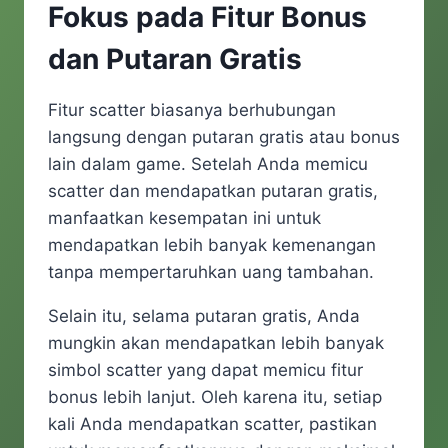
Fokus pada Fitur Bonus
dan Putaran Gratis
Fitur scatter biasanya berhubungan
langsung dengan putaran gratis atau bonus
lain dalam game. Setelah Anda memicu
scatter dan mendapatkan putaran gratis,
manfaatkan kesempatan ini untuk
mendapatkan lebih banyak kemenangan
tanpa mempertaruhkan uang tambahan.
Selain itu, selama putaran gratis, Anda
mungkin akan mendapatkan lebih banyak
simbol scatter yang dapat memicu fitur
bonus lebih lanjut. Oleh karena itu, setiap
kali Anda mendapatkan scatter, pastikan