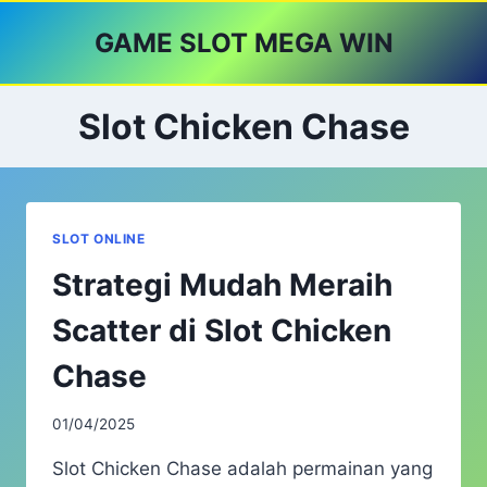
Skip
GAME SLOT MEGA WIN
to
content
Slot Chicken Chase
SLOT ONLINE
Strategi Mudah Meraih
Scatter di Slot Chicken
Chase
01/04/2025
Slot Chicken Chase adalah permainan yang