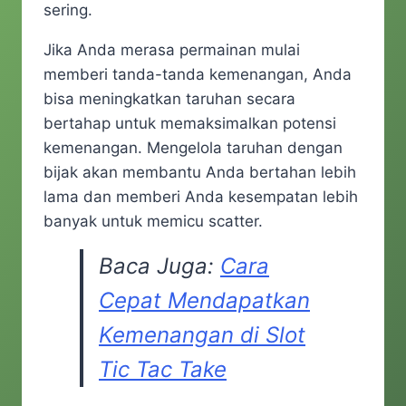
sering.
Jika Anda merasa permainan mulai
memberi tanda-tanda kemenangan, Anda
bisa meningkatkan taruhan secara
bertahap untuk memaksimalkan potensi
kemenangan. Mengelola taruhan dengan
bijak akan membantu Anda bertahan lebih
lama dan memberi Anda kesempatan lebih
banyak untuk memicu scatter.
Baca Juga:
Cara
Cepat Mendapatkan
Kemenangan di Slot
Tic Tac Take