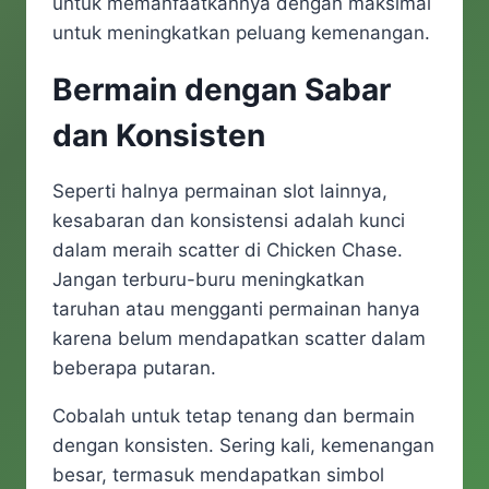
untuk memanfaatkannya dengan maksimal
untuk meningkatkan peluang kemenangan.
Bermain dengan Sabar
dan Konsisten
Seperti halnya permainan slot lainnya,
kesabaran dan konsistensi adalah kunci
dalam meraih scatter di Chicken Chase.
Jangan terburu-buru meningkatkan
taruhan atau mengganti permainan hanya
karena belum mendapatkan scatter dalam
beberapa putaran.
Cobalah untuk tetap tenang dan bermain
dengan konsisten. Sering kali, kemenangan
besar, termasuk mendapatkan simbol