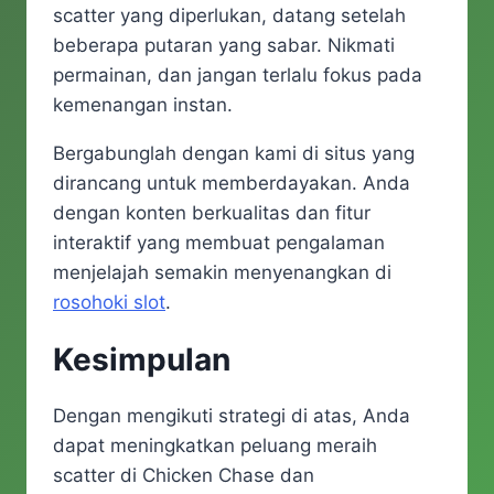
scatter yang diperlukan, datang setelah
beberapa putaran yang sabar. Nikmati
permainan, dan jangan terlalu fokus pada
kemenangan instan.
Bergabunglah dengan kami di situs yang
dirancang untuk memberdayakan. Anda
dengan konten berkualitas dan fitur
interaktif yang membuat pengalaman
menjelajah semakin menyenangkan di
rosohoki slot
.
Kesimpulan
Dengan mengikuti strategi di atas, Anda
dapat meningkatkan peluang meraih
scatter di Chicken Chase dan