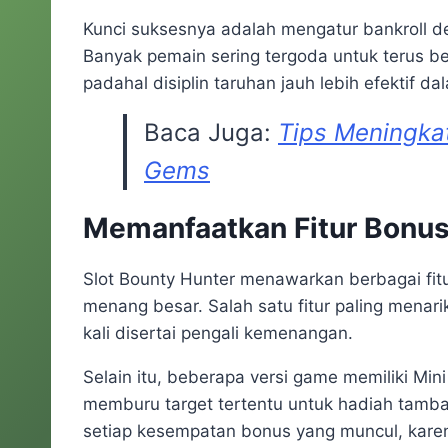
Kunci suksesnya adalah mengatur bankroll d
Banyak pemain sering tergoda untuk terus b
padahal disiplin taruhan jauh lebih efektif d
Baca Juga:
Tips Meningka
Gems
Memanfaatkan Fitur Bonu
Slot Bounty Hunter menawarkan berbagai fitu
menang besar. Salah satu fitur paling menari
kali disertai pengali kemenangan.
Selain itu, beberapa versi game memiliki M
memburu target tertentu untuk hadiah tamba
setiap kesempatan bonus yang muncul, kare