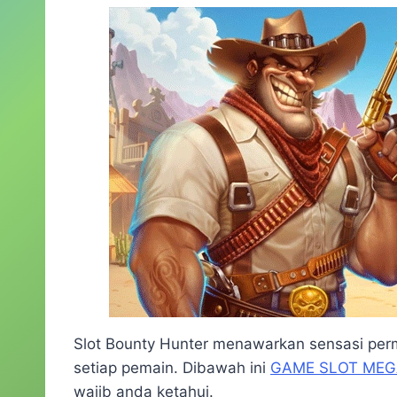
Slot Bounty Hunter menawarkan sensasi per
setiap pemain. Dibawah ini
GAME SLOT MEG
wajib anda ketahui.