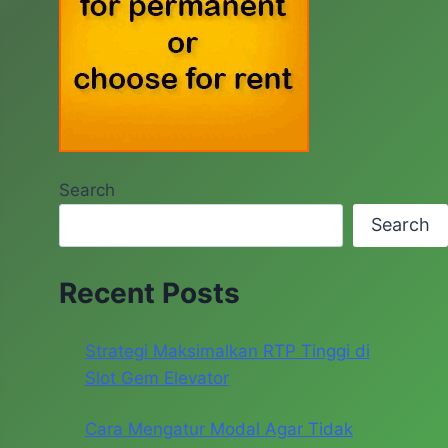
Search
Search
Recent Posts
Strategi Maksimalkan RTP Tinggi di
Slot Gem Elevator
Cara Mengatur Modal Agar Tidak