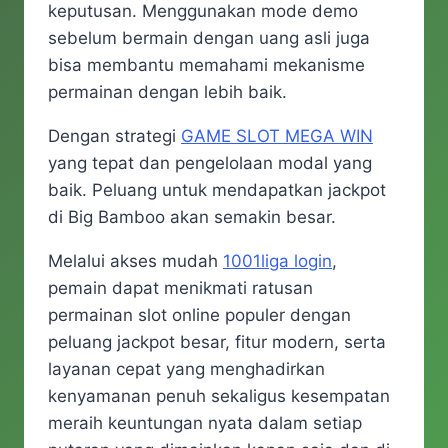
keputusan. Menggunakan mode demo
sebelum bermain dengan uang asli juga
bisa membantu memahami mekanisme
permainan dengan lebih baik.
Dengan strategi
GAME SLOT MEGA WIN
yang tepat dan pengelolaan modal yang
baik. Peluang untuk mendapatkan jackpot
di Big Bamboo akan semakin besar.
Melalui akses mudah
1001liga login
,
pemain dapat menikmati ratusan
permainan slot online populer dengan
peluang jackpot besar, fitur modern, serta
layanan cepat yang menghadirkan
kenyamanan penuh sekaligus kesempatan
meraih keuntungan nyata dalam setiap