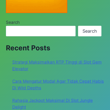
Search
Search
Recent Posts
Strategi Maksimalkan RTP Tinggi di Slot Gem
Elevator
Cara Mengatur Modal Agar Tidak Cepat Habis
Di Wild Depths
Rahasia Jackpot Maksimal Di Slot Jungle
Delight