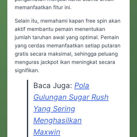
memanfaatkan fitur ini.
Selain itu, memahami kapan free spin akan
aktif membantu pemain menentukan
jumlah taruhan awal yang optimal. Pemain
yang cerdas memanfaatkan setiap putaran
gratis secara maksimal, sehingga peluang
menguras jackpot ikan meningkat secara
signifikan.
Baca Juga:
Pola
Gulungan Sugar Rush
Yang Sering
Menghasilkan
Maxwin