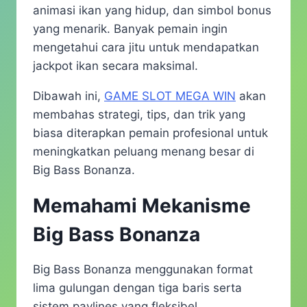
animasi ikan yang hidup, dan simbol bonus
yang menarik. Banyak pemain ingin
mengetahui cara jitu untuk mendapatkan
jackpot ikan secara maksimal.
Dibawah ini,
GAME SLOT MEGA WIN
akan
membahas strategi, tips, dan trik yang
biasa diterapkan pemain profesional untuk
meningkatkan peluang menang besar di
Big Bass Bonanza.
Memahami Mekanisme
Big Bass Bonanza
Big Bass Bonanza menggunakan format
lima gulungan dengan tiga baris serta
sistem paylines yang fleksibel.