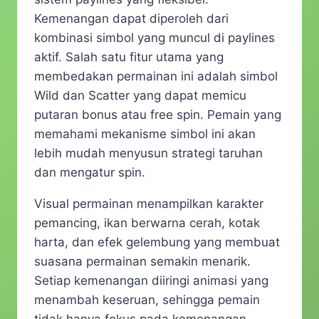
Kemenangan dapat diperoleh dari
kombinasi simbol yang muncul di paylines
aktif. Salah satu fitur utama yang
membedakan permainan ini adalah simbol
Wild dan Scatter yang dapat memicu
putaran bonus atau free spin. Pemain yang
memahami mekanisme simbol ini akan
lebih mudah menyusun strategi taruhan
dan mengatur spin.
Visual permainan menampilkan karakter
pemancing, ikan berwarna cerah, kotak
harta, dan efek gelembung yang membuat
suasana permainan semakin menarik.
Setiap kemenangan diiringi animasi yang
menambah keseruan, sehingga pemain