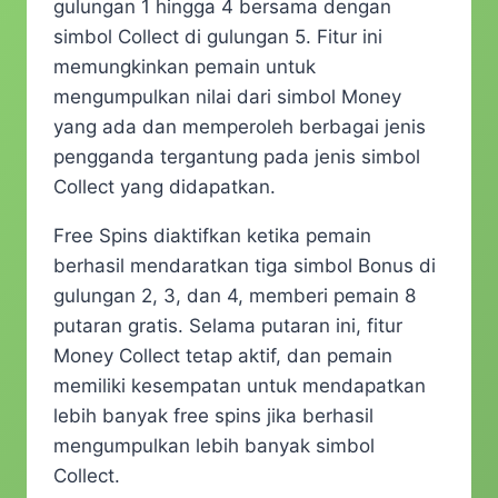
gulungan 1 hingga 4 bersama dengan
simbol Collect di gulungan 5. Fitur ini
memungkinkan pemain untuk
mengumpulkan nilai dari simbol Money
yang ada dan memperoleh berbagai jenis
pengganda tergantung pada jenis simbol
Collect yang didapatkan.
Free Spins diaktifkan ketika pemain
berhasil mendaratkan tiga simbol Bonus di
gulungan 2, 3, dan 4, memberi pemain 8
putaran gratis. Selama putaran ini, fitur
Money Collect tetap aktif, dan pemain
memiliki kesempatan untuk mendapatkan
lebih banyak free spins jika berhasil
mengumpulkan lebih banyak simbol
Collect.