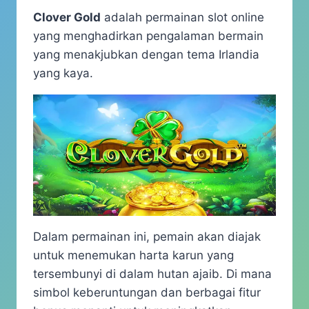
Clover Gold
adalah permainan slot online
yang menghadirkan pengalaman bermain
yang menakjubkan dengan tema Irlandia
yang kaya.
Dalam permainan ini, pemain akan diajak
untuk menemukan harta karun yang
tersembunyi di dalam hutan ajaib. Di mana
simbol keberuntungan dan berbagai fitur