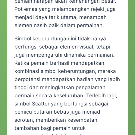
pemain harapan akan kemenangan besar.
Pot emas yang melambangkan rejeki juga
menjadi daya tarik utama, menambah
elemen nasib baik dalam permainan.
Simbol keberuntungan ini tidak hanya
berfungsi sebagai elemen visual, tetapi
juga mempengaruhi dinamika permainan.
Ketika pemain berhasil mendapatkan
kombinasi simbol keberuntungan, mereka
berpotensi mendapatkan hadiah yang lebih
tinggi dan meningkatkan pengalaman
bermain secara keseluruhan. Terlebih lagi,
simbol Scatter yang berfungsi sebagai
pemicu putaran bebas juga menjadi
sorotan, memberikan kesempatan
tambahan bagi pemain untuk