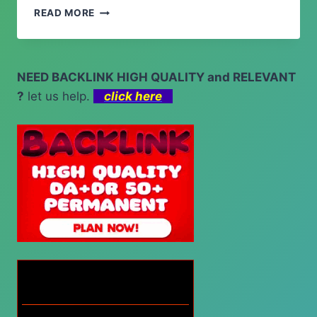
CLOVER
READ MORE
GOLD:
PETUALANGAN
SERU
DENGAN
NEED BACKLINK HIGH QUALITY and RELEVANT
SIMBOL
?
let us help.
click here
KEBERUNTUNGAN
DAN
BONUS
MENARIK!