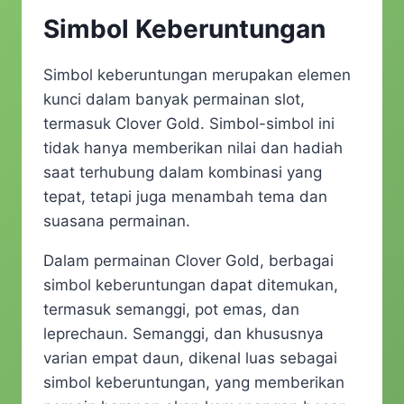
Simbol Keberuntungan
Simbol keberuntungan merupakan elemen
kunci dalam banyak permainan slot,
termasuk Clover Gold. Simbol-simbol ini
tidak hanya memberikan nilai dan hadiah
saat terhubung dalam kombinasi yang
tepat, tetapi juga menambah tema dan
suasana permainan.
Dalam permainan Clover Gold, berbagai
simbol keberuntungan dapat ditemukan,
termasuk semanggi, pot emas, dan
leprechaun. Semanggi, dan khususnya
varian empat daun, dikenal luas sebagai
simbol keberuntungan, yang memberikan