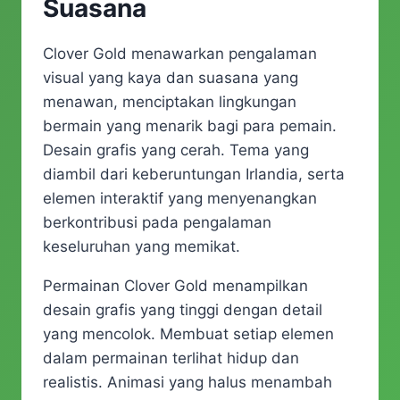
Suasana
​Clover Gold menawarkan pengalaman
visual yang kaya dan suasana yang
menawan, menciptakan lingkungan
bermain yang menarik bagi para pemain.​
Desain grafis yang cerah. Tema yang
diambil dari keberuntungan Irlandia, serta
elemen interaktif yang menyenangkan
berkontribusi pada pengalaman
keseluruhan yang memikat.
Permainan Clover Gold menampilkan
desain grafis yang tinggi dengan detail
yang mencolok. Membuat setiap elemen
dalam permainan terlihat hidup dan
realistis. Animasi yang halus menambah