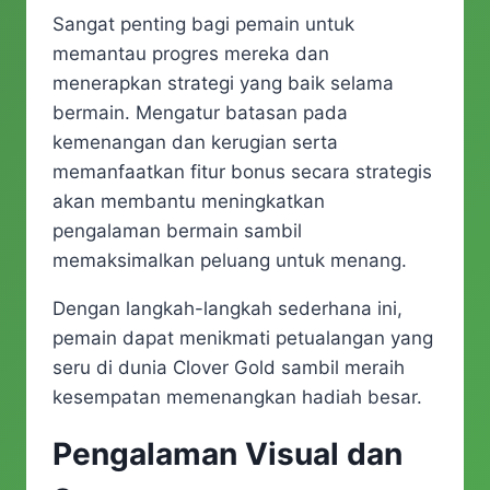
Sangat penting bagi pemain untuk
memantau progres mereka dan
menerapkan strategi yang baik selama
bermain. Mengatur batasan pada
kemenangan dan kerugian serta
memanfaatkan fitur bonus secara strategis
akan membantu meningkatkan
pengalaman bermain sambil
memaksimalkan peluang untuk menang.
Dengan langkah-langkah sederhana ini,
pemain dapat menikmati petualangan yang
seru di dunia Clover Gold sambil meraih
kesempatan memenangkan hadiah besar.
Pengalaman Visual dan