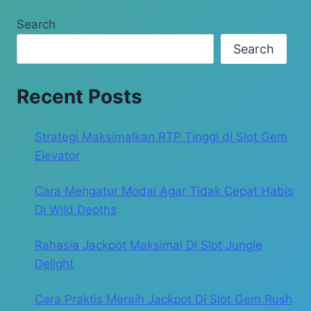
Search
Search
Recent Posts
Strategi Maksimalkan RTP Tinggi di Slot Gem
Elevator
Cara Mengatur Modal Agar Tidak Cepat Habis
Di Wild Depths
Rahasia Jackpot Maksimal Di Slot Jungle
Delight
Cara Praktis Meraih Jackpot Di Slot Gem Rush