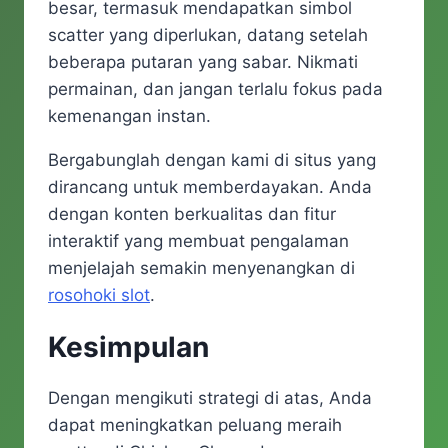
besar, termasuk mendapatkan simbol
scatter yang diperlukan, datang setelah
beberapa putaran yang sabar. Nikmati
permainan, dan jangan terlalu fokus pada
kemenangan instan.
Bergabunglah dengan kami di situs yang
dirancang untuk memberdayakan. Anda
dengan konten berkualitas dan fitur
interaktif yang membuat pengalaman
menjelajah semakin menyenangkan di
rosohoki slot
.
Kesimpulan
Dengan mengikuti strategi di atas, Anda
dapat meningkatkan peluang meraih