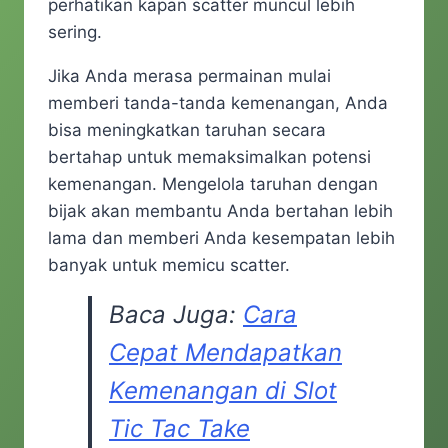
perhatikan kapan scatter muncul lebih
sering.
Jika Anda merasa permainan mulai
memberi tanda-tanda kemenangan, Anda
bisa meningkatkan taruhan secara
bertahap untuk memaksimalkan potensi
kemenangan. Mengelola taruhan dengan
bijak akan membantu Anda bertahan lebih
lama dan memberi Anda kesempatan lebih
banyak untuk memicu scatter.
Baca Juga:
Cara
Cepat Mendapatkan
Kemenangan di Slot
Tic Tac Take