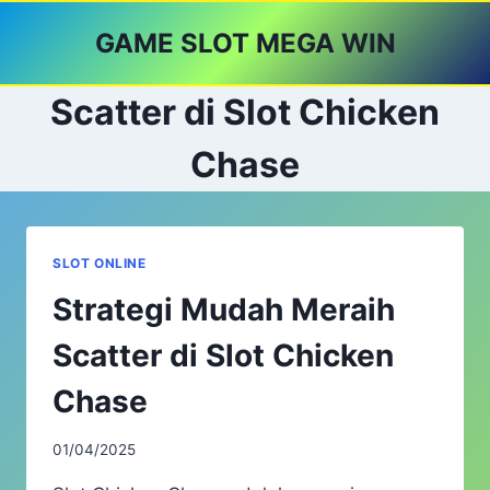
Skip
GAME SLOT MEGA WIN
to
content
Scatter di Slot Chicken
Chase
SLOT ONLINE
Strategi Mudah Meraih
Scatter di Slot Chicken
Chase
01/04/2025