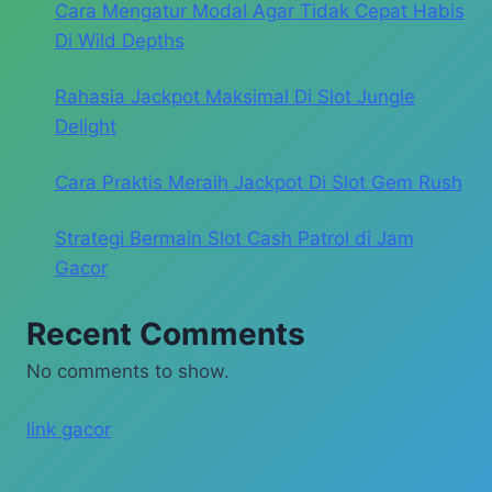
Cara Mengatur Modal Agar Tidak Cepat Habis
Di Wild Depths
Rahasia Jackpot Maksimal Di Slot Jungle
Delight
Cara Praktis Meraih Jackpot Di Slot Gem Rush
Strategi Bermain Slot Cash Patrol di Jam
Gacor
Recent Comments
No comments to show.
link gacor