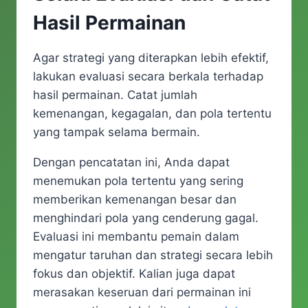
Hasil Permainan
Agar strategi yang diterapkan lebih efektif,
lakukan evaluasi secara berkala terhadap
hasil permainan. Catat jumlah
kemenangan, kegagalan, dan pola tertentu
yang tampak selama bermain.
Dengan pencatatan ini, Anda dapat
menemukan pola tertentu yang sering
memberikan kemenangan besar dan
menghindari pola yang cenderung gagal.
Evaluasi ini membantu pemain dalam
mengatur taruhan dan strategi secara lebih
fokus dan objektif. Kalian juga dapat
merasakan keseruan dari permainan ini