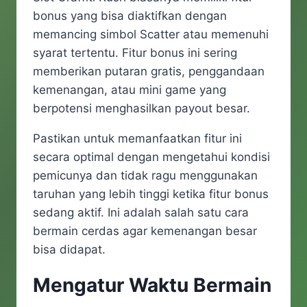
bonus yang bisa diaktifkan dengan
memancing simbol Scatter atau memenuhi
syarat tertentu. Fitur bonus ini sering
memberikan putaran gratis, penggandaan
kemenangan, atau mini game yang
berpotensi menghasilkan payout besar.
Pastikan untuk memanfaatkan fitur ini
secara optimal dengan mengetahui kondisi
pemicunya dan tidak ragu menggunakan
taruhan yang lebih tinggi ketika fitur bonus
sedang aktif. Ini adalah salah satu cara
bermain cerdas agar kemenangan besar
bisa didapat.
Mengatur Waktu Bermain