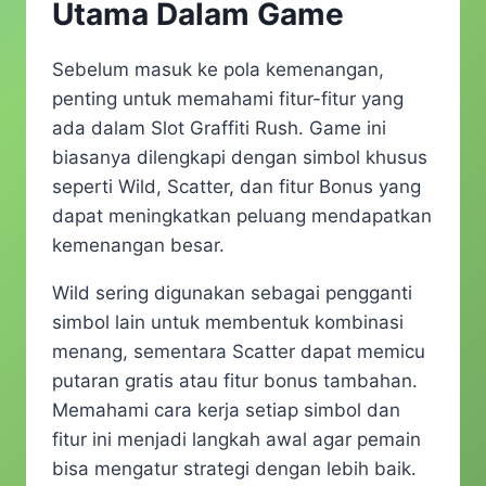
Utama Dalam Game
Sebelum masuk ke pola kemenangan,
penting untuk memahami fitur-fitur yang
ada dalam Slot Graffiti Rush. Game ini
biasanya dilengkapi dengan simbol khusus
seperti Wild, Scatter, dan fitur Bonus yang
dapat meningkatkan peluang mendapatkan
kemenangan besar.
Wild sering digunakan sebagai pengganti
simbol lain untuk membentuk kombinasi
menang, sementara Scatter dapat memicu
putaran gratis atau fitur bonus tambahan.
Memahami cara kerja setiap simbol dan
fitur ini menjadi langkah awal agar pemain
bisa mengatur strategi dengan lebih baik.