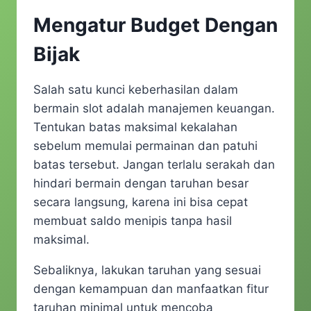
Mengatur Budget Dengan
Bijak
Salah satu kunci keberhasilan dalam
bermain slot adalah manajemen keuangan.
Tentukan batas maksimal kekalahan
sebelum memulai permainan dan patuhi
batas tersebut. Jangan terlalu serakah dan
hindari bermain dengan taruhan besar
secara langsung, karena ini bisa cepat
membuat saldo menipis tanpa hasil
maksimal.
Sebaliknya, lakukan taruhan yang sesuai
dengan kemampuan dan manfaatkan fitur
taruhan minimal untuk mencoba