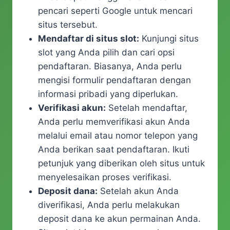
pencari seperti Google untuk mencari
situs tersebut.
Mendaftar di situs slot:
Kunjungi situs
slot yang Anda pilih dan cari opsi
pendaftaran. Biasanya, Anda perlu
mengisi formulir pendaftaran dengan
informasi pribadi yang diperlukan.
Verifikasi akun:
Setelah mendaftar,
Anda perlu memverifikasi akun Anda
melalui email atau nomor telepon yang
Anda berikan saat pendaftaran. Ikuti
petunjuk yang diberikan oleh situs untuk
menyelesaikan proses verifikasi.
Deposit dana:
Setelah akun Anda
diverifikasi, Anda perlu melakukan
deposit dana ke akun permainan Anda.