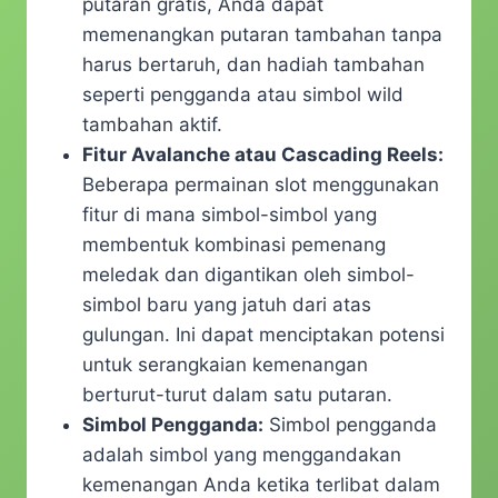
putaran gratis, Anda dapat
memenangkan putaran tambahan tanpa
harus bertaruh, dan hadiah tambahan
seperti pengganda atau simbol wild
tambahan aktif.
Fitur Avalanche atau Cascading Reels:
Beberapa permainan slot menggunakan
fitur di mana simbol-simbol yang
membentuk kombinasi pemenang
meledak dan digantikan oleh simbol-
simbol baru yang jatuh dari atas
gulungan. Ini dapat menciptakan potensi
untuk serangkaian kemenangan
berturut-turut dalam satu putaran.
Simbol Pengganda:
Simbol pengganda
adalah simbol yang menggandakan
kemenangan Anda ketika terlibat dalam