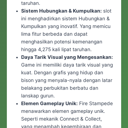
taruhan.
Sistem Hubungkan & Kumpulkan:
slot
ini menghadirkan sistem Hubungkan &
Kumpulkan yang inovatif. Yang memicu
lima fitur berbeda dan dapat
menghasilkan potensi kemenangan
hingga 4,275 kali lipat taruhan.
Daya Tarik Visual yang Mengesankan:
Game ini memiliki daya tarik visual yang
kuat. Dengan grafis yang hidup dan
bison yang menyala-nyala dengan latar
belakang perbukitan berbatu dan
lanskap gurun.
Elemen Gameplay Unik:
Fire Stampede
menawarkan elemen gameplay unik.
Seperti mekanik Connect & Collect,
yang menambah kegembiraan dan