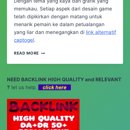
Dengan tema yang kaya dan grafik yang
memukau. Setiap aspek dari desain game
telah dipikirkan dengan matang untuk
menarik pemain ke dalam petualangan
yang liar dan menegangkan di
link alternatif
captogel
.
FIRE
READ MORE
STAMPEDE
–
MERASAKAN
SENSANSI
NEED BACKLINK HIGH QUALITY and RELEVANT
TOP
?
let us help.
click here
JACKPOT
DI
SLOT
GACOR