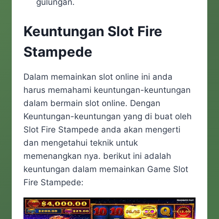
gulungan.
Keuntungan Slot Fire
Stampede
Dalam memainkan slot online ini anda
harus memahami keuntungan-keuntungan
dalam bermain slot online. Dengan
Keuntungan-keuntungan yang di buat oleh
Slot Fire Stampede anda akan mengerti
dan mengetahui teknik untuk
memenangkan nya. berikut ini adalah
keuntungan dalam memainkan Game Slot
Fire Stampede: