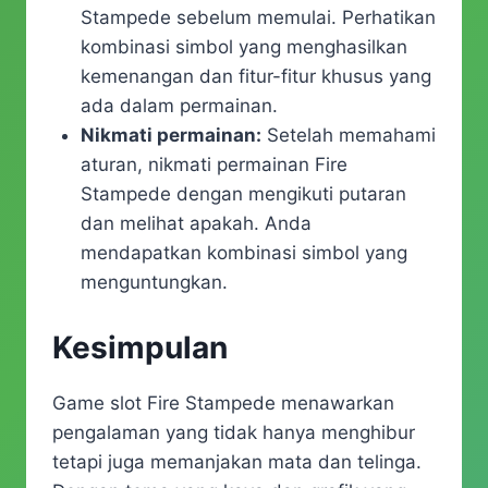
Stampede sebelum memulai. Perhatikan
kombinasi simbol yang menghasilkan
kemenangan dan fitur-fitur khusus yang
ada dalam permainan.
Nikmati permainan:
Setelah memahami
aturan, nikmati permainan Fire
Stampede dengan mengikuti putaran
dan melihat apakah. Anda
mendapatkan kombinasi simbol yang
menguntungkan.
Kesimpulan
Game slot Fire Stampede menawarkan
pengalaman yang tidak hanya menghibur
tetapi juga memanjakan mata dan telinga.