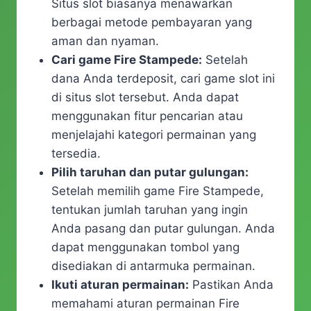
Situs slot biasanya menawarkan
berbagai metode pembayaran yang
aman dan nyaman.
Cari game Fire Stampede:
Setelah
dana Anda terdeposit, cari game slot ini
di situs slot tersebut. Anda dapat
menggunakan fitur pencarian atau
menjelajahi kategori permainan yang
tersedia.
Pilih taruhan dan putar gulungan:
Setelah memilih game Fire Stampede,
tentukan jumlah taruhan yang ingin
Anda pasang dan putar gulungan. Anda
dapat menggunakan tombol yang
disediakan di antarmuka permainan.
Ikuti aturan permainan:
Pastikan Anda
memahami aturan permainan Fire