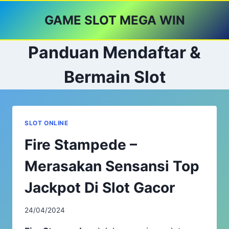
Skip
GAME SLOT MEGA WIN
to
content
Panduan Mendaftar &
Bermain Slot
SLOT ONLINE
Fire Stampede –
Merasakan Sensansi Top
Jackpot Di Slot Gacor
24/04/2024