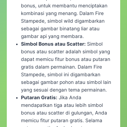
bonus, untuk membantu menciptakan
kombinasi yang menang. Dalam Fire
Stampede, simbol wild digambarkan
sebagai gambar binatang liar atau
gambar api yang membara.
Simbol Bonus atau Scatter:
Simbol
bonus atau scatter adalah simbol yang
dapat memicu fitur bonus atau putaran
gratis dalam permainan. Dalam Fire
Stampede, simbol ini digambarkan
sebagai gambar pohon atau simbol lain
yang sesuai dengan tema permainan.
Putaran Gratis:
Jika Anda
mendapatkan tiga atau lebih simbol
bonus atau scatter di gulungan, Anda
memicu fitur putaran gratis. Selama