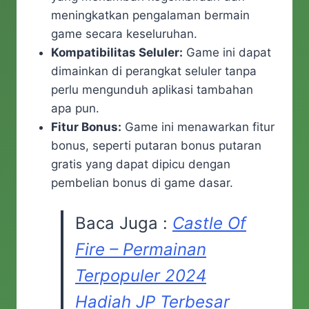
meningkatkan pengalaman bermain
game secara keseluruhan.
Kompatibilitas Seluler:
Game ini dapat
dimainkan di perangkat seluler tanpa
perlu mengunduh aplikasi tambahan
apa pun.
Fitur Bonus:
Game ini menawarkan fitur
bonus, seperti putaran bonus putaran
gratis yang dapat dipicu dengan
pembelian bonus di game dasar.
Baca Juga :
Castle Of
Fire – Permainan
Terpopuler 2024
Hadiah JP Terbesar