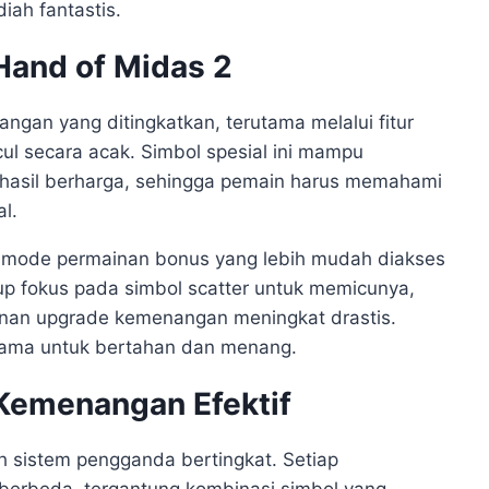
ah fantastis.
and of Midas 2
ngan yang ditingkatkan, terutama melalui fitur
l secara acak. Simbol spesial ini mampu
hasil berharga, sehingga pemain harus memahami
l.
n mode permainan bonus yang lebih mudah diakses
p fokus pada simbol scatter untuk memicunya,
kinan upgrade kemenangan meningkat drastis.
tama untuk bertahan dan menang.
 Kemenangan Efektif
h sistem pengganda bertingkat. Setiap
 berbeda, tergantung kombinasi simbol yang