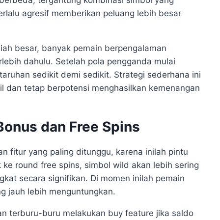
erlalu agresif memberikan peluang lebih besar
iah besar, banyak pemain berpengalaman
lebih dahulu. Setelah pola pengganda mulai
aruhan sedikit demi sedikit. Strategi sederhana ini
bil dan tetap berpotensi menghasilkan kemenangan
onus dan Free Spins
itur yang paling ditunggu, karena inilah pintu
ke round free spins, simbol wild akan lebih sering
at secara signifikan. Di momen inilah pemain
 jauh lebih menguntungkan.
an terburu-buru melakukan buy feature jika saldo