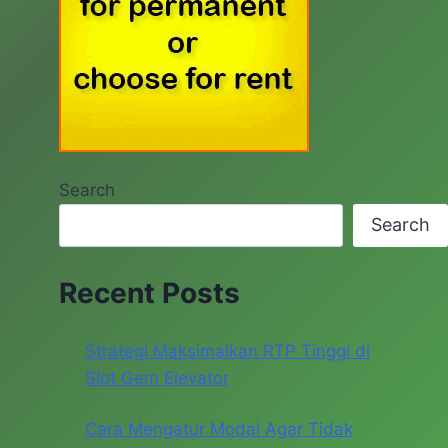
Search
Search
Recent Posts
Strategi Maksimalkan RTP Tinggi di
Slot Gem Elevator
Cara Mengatur Modal Agar Tidak