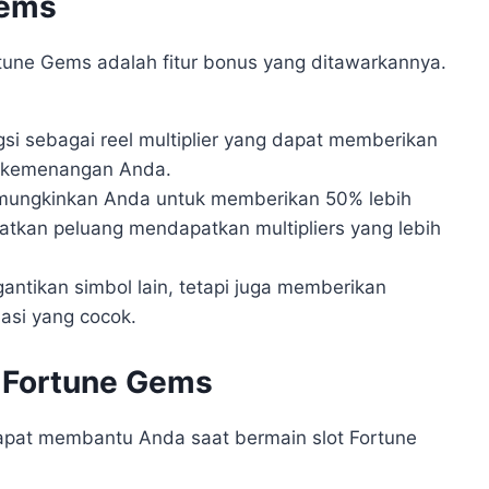
Gems
ortune Gems adalah fitur bonus yang ditawarkannya.
gsi sebagai reel multiplier yang dapat memberikan
a kemenangan Anda.
 memungkinkan Anda untuk memberikan 50% lebih
tkan peluang mendapatkan multipliers yang lebih
gantikan simbol lain, tetapi juga memberikan
asi yang cocok.
t Fortune Gems
 dapat membantu Anda saat bermain slot Fortune