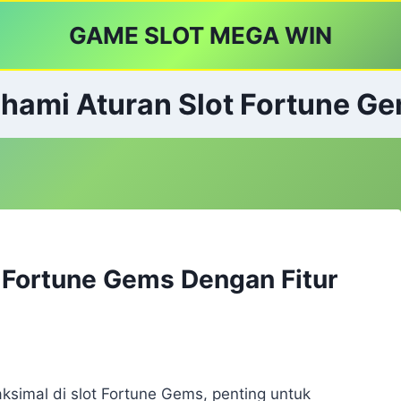
GAME SLOT MEGA WIN
hami Aturan Slot Fortune G
t Fortune Gems Dengan Fitur
ksimal di slot Fortune Gems, penting untuk