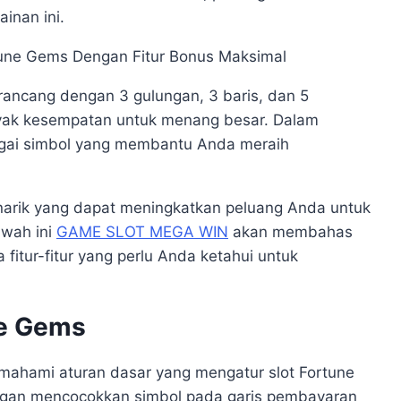
inan ini.
rancang dengan 3 gulungan, 3 baris, dan 5
yak kesempatan untuk menang besar. Dalam
gai simbol yang membantu Anda meraih
enarik yang dapat meningkatkan peluang Anda untuk
wah ini
GAME SLOT MEGA WIN
akan membahas
 fitur-fitur yang perlu Anda ketahui untuk
ne Gems
ahami aturan dasar yang mengatur slot Fortune
an mencocokkan simbol pada garis pembayaran