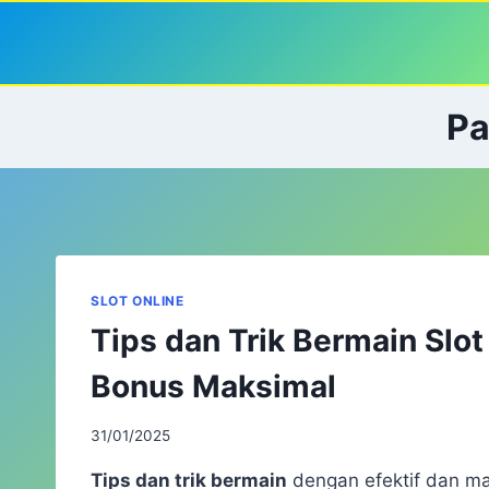
Skip
to
content
Pa
SLOT ONLINE
Tips dan Trik Bermain Slo
Bonus Maksimal
31/01/2025
Tips dan trik bermain
dengan efektif dan ma