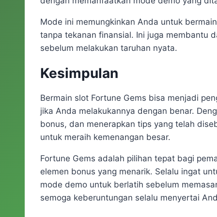
dengan memanfaatkan mode demo yang ditaw
Mode ini memungkinkan Anda untuk bermain s
tanpa tekanan finansial. Ini juga membant
sebelum melakukan taruhan nyata.
Kesimpulan
Bermain slot Fortune Gems bisa menjadi p
jika Anda melakukannya dengan benar. ​Den
bonus, dan menerapkan tips yang telah dis
untuk meraih kemenangan besar.​
Fortune Gems adalah pilihan tepat bagi pe
elemen bonus yang menarik. Selalu ingat u
mode demo untuk berlatih sebelum memasan
semoga keberuntungan selalu menyertai And