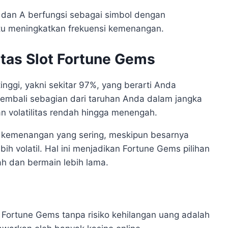
K, dan A berfungsi sebagai simbol dengan
u meningkatkan frekuensi kemenangan.
itas Slot Fortune Gems
nggi, yakni sekitar 97%, yang berarti Anda
embali sebagian dari taruhan Anda dalam jangka
an volatilitas rendah hingga menengah.
 kemenangan yang sering, meskipun besarnya
ih volatil. Hal ini menjadikan Fortune Gems pilihan
ah dan bermain lebih lama.
t Fortune Gems tanpa risiko kehilangan uang adalah