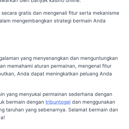
arkan oleh banyak kasino online.
ecara gratis dan mengenali fitur serta mekanisme
u dalam mengembangkan strategi bermain Anda
engalaman yang menyenangkan dan menguntungkan
gan memahami aturan permainan, mengenal fitur
ebutkan, Anda dapat meningkatkan peluang Anda
main yang menyukai permainan sederhana dengan
ntuk bermain dengan
tribuntogel
dan menggunakan
g taruhan yang sebenarnya. Selamat bermain dan
a!