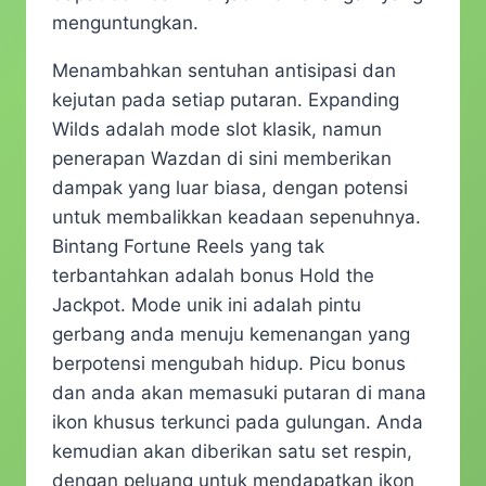
menguntungkan.
Menambahkan sentuhan antisipasi dan
kejutan pada setiap putaran. Expanding
Wilds adalah mode slot klasik, namun
penerapan Wazdan di sini memberikan
dampak yang luar biasa, dengan potensi
untuk membalikkan keadaan sepenuhnya.
Bintang Fortune Reels yang tak
terbantahkan adalah bonus Hold the
Jackpot. Mode unik ini adalah pintu
gerbang anda menuju kemenangan yang
berpotensi mengubah hidup. Picu bonus
dan anda akan memasuki putaran di mana
ikon khusus terkunci pada gulungan. Anda
kemudian akan diberikan satu set respin,
dengan peluang untuk mendapatkan ikon