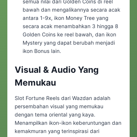
semua nilai dari Golden Coins di reel
bawah dan mengalikannya secara acak
antara 1-9x, ikon Money Tree yang
secara acak menambahkan 3 hingga 8
Golden Coins ke reel bawah, dan ikon
Mystery yang dapat berubah menjadi
ikon Bonus lain.
Visual & Audio Yang
Memukau
Slot Fortune Reels dari Wazdan adalah
persembahan visual yang memukau
dengan tema oriental yang kaya.
Menampilkan ikon-ikon keberuntungan dan
kemakmuran yang terinspirasi dari