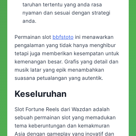
taruhan tertentu yang anda rasa
nyaman dan sesuai dengan strategi
anda.
Permainan slot
bbfstoto
ini menawarkan
pengalaman yang tidak hanya menghibur
tetapi juga memberikan kesempatan untuk
kemenangan besar. Grafis yang detail dan
musik latar yang epik menambahkan
suasana petualangan yang autentik.
Keseluruhan
Slot Fortune Reels dari Wazdan adalah
sebuah permainan slot yang memadukan
tema keberuntungan dan kemakmuran
Asia dengan gameplay yang inovatif dan