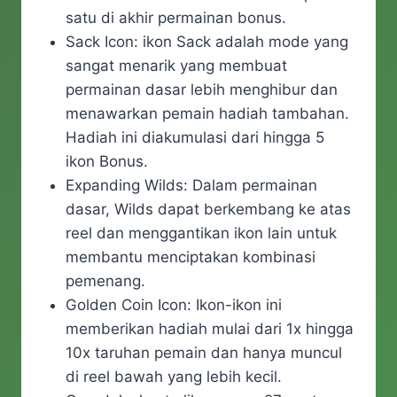
satu di akhir permainan bonus.
Sack Icon: ikon Sack adalah mode yang
sangat menarik yang membuat
permainan dasar lebih menghibur dan
menawarkan pemain hadiah tambahan.
Hadiah ini diakumulasi dari hingga 5
ikon Bonus.
Expanding Wilds: Dalam permainan
dasar, Wilds dapat berkembang ke atas
reel dan menggantikan ikon lain untuk
membantu menciptakan kombinasi
pemenang.
Golden Coin Icon: Ikon-ikon ini
memberikan hadiah mulai dari 1x hingga
10x taruhan pemain dan hanya muncul
di reel bawah yang lebih kecil.