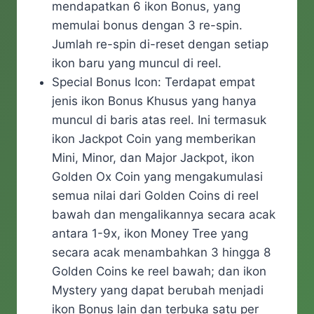
mendapatkan 6 ikon Bonus, yang
memulai bonus dengan 3 re-spin.
Jumlah re-spin di-reset dengan setiap
ikon baru yang muncul di reel.
Special Bonus Icon: Terdapat empat
jenis ikon Bonus Khusus yang hanya
muncul di baris atas reel. Ini termasuk
ikon Jackpot Coin yang memberikan
Mini, Minor, dan Major Jackpot, ikon
Golden Ox Coin yang mengakumulasi
semua nilai dari Golden Coins di reel
bawah dan mengalikannya secara acak
antara 1-9x, ikon Money Tree yang
secara acak menambahkan 3 hingga 8
Golden Coins ke reel bawah; dan ikon
Mystery yang dapat berubah menjadi
ikon Bonus lain dan terbuka satu per