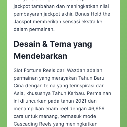
jackpot tambahan dan meningkatkan nilai
pembayaran jackpot akhir. Bonus Hold the
Jackpot memberikan sensasi ekstra ke
dalam permainan.
Desain & Tema yang
Mendebarkan
Slot Fortune Reels dari Wazdan adalah
permainan yang merayakan Tahun Baru
Cina dengan tema yang terinspirasi dari
Asia, khususnya Tahun Kerbau. Permainan
ini diluncurkan pada tahun 2021 dan
menampilkan enam reel dengan 46,656
cara untuk menang, termasuk mode
Cascading Reels yang meningkatkan