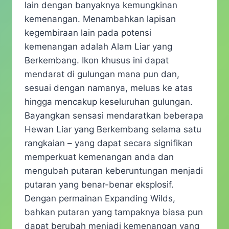
lain dengan banyaknya kemungkinan
kemenangan. Menambahkan lapisan
kegembiraan lain pada potensi
kemenangan adalah Alam Liar yang
Berkembang. Ikon khusus ini dapat
mendarat di gulungan mana pun dan,
sesuai dengan namanya, meluas ke atas
hingga mencakup keseluruhan gulungan.
Bayangkan sensasi mendaratkan beberapa
Hewan Liar yang Berkembang selama satu
rangkaian – yang dapat secara signifikan
memperkuat kemenangan anda dan
mengubah putaran keberuntungan menjadi
putaran yang benar-benar eksplosif.
Dengan permainan Expanding Wilds,
bahkan putaran yang tampaknya biasa pun
dapat berubah menjadi kemenangan yang