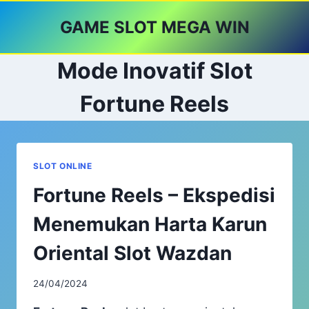
Skip
GAME SLOT MEGA WIN
to
content
Mode Inovatif Slot
Fortune Reels
SLOT ONLINE
Fortune Reels – Ekspedisi
Menemukan Harta Karun
Oriental Slot Wazdan
24/04/2024