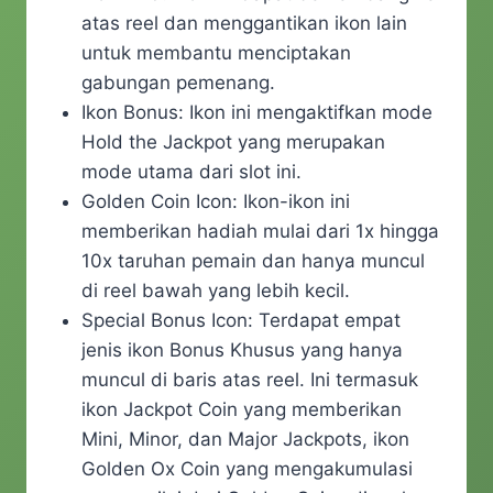
atas reel dan menggantikan ikon lain
untuk membantu menciptakan
gabungan pemenang.
Ikon Bonus: Ikon ini mengaktifkan mode
Hold the Jackpot yang merupakan
mode utama dari slot ini.
Golden Coin Icon: Ikon-ikon ini
memberikan hadiah mulai dari 1x hingga
10x taruhan pemain dan hanya muncul
di reel bawah yang lebih kecil.
Special Bonus Icon: Terdapat empat
jenis ikon Bonus Khusus yang hanya
muncul di baris atas reel. Ini termasuk
ikon Jackpot Coin yang memberikan
Mini, Minor, dan Major Jackpots, ikon
Golden Ox Coin yang mengakumulasi