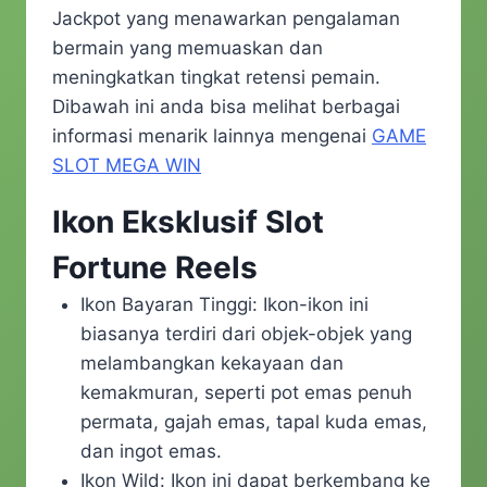
Jackpot yang menawarkan pengalaman
bermain yang memuaskan dan
meningkatkan tingkat retensi pemain.
Dibawah ini anda bisa melihat berbagai
informasi menarik lainnya mengenai
GAME
SLOT MEGA WIN
Ikon Eksklusif Slot
Fortune Reels
Ikon Bayaran Tinggi: Ikon-ikon ini
biasanya terdiri dari objek-objek yang
melambangkan kekayaan dan
kemakmuran, seperti pot emas penuh
permata, gajah emas, tapal kuda emas,
dan ingot emas.
Ikon Wild: Ikon ini dapat berkembang ke