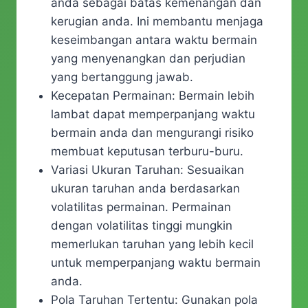
anda sebagai batas kemenangan dan
kerugian anda. Ini membantu menjaga
keseimbangan antara waktu bermain
yang menyenangkan dan perjudian
yang bertanggung jawab.
Kecepatan Permainan: Bermain lebih
lambat dapat memperpanjang waktu
bermain anda dan mengurangi risiko
membuat keputusan terburu-buru.
Variasi Ukuran Taruhan: Sesuaikan
ukuran taruhan anda berdasarkan
volatilitas permainan. Permainan
dengan volatilitas tinggi mungkin
memerlukan taruhan yang lebih kecil
untuk memperpanjang waktu bermain
anda.
Pola Taruhan Tertentu: Gunakan pola