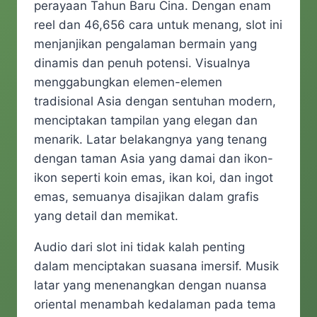
perayaan Tahun Baru Cina. Dengan enam
reel dan 46,656 cara untuk menang, slot ini
menjanjikan pengalaman bermain yang
dinamis dan penuh potensi. Visualnya
menggabungkan elemen-elemen
tradisional Asia dengan sentuhan modern,
menciptakan tampilan yang elegan dan
menarik. Latar belakangnya yang tenang
dengan taman Asia yang damai dan ikon-
ikon seperti koin emas, ikan koi, dan ingot
emas, semuanya disajikan dalam grafis
yang detail dan memikat.
Audio dari slot ini tidak kalah penting
dalam menciptakan suasana imersif. Musik
latar yang menenangkan dengan nuansa
oriental menambah kedalaman pada tema