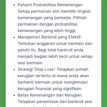
Pahami Probabilitas Kemenangan:
Setiap permainan slot memiliki tingkat
kemenangan yang berbeda. Pilihlah
permainan dengan probabilitas
kemenangan yang lebih tinggi.
Manajemen Bankroll yang Efektif:
Tentukan anggaran untuk bermain dan
patuhi itu. Bagi total bankroll anda
menjadi bagian lebih kecil untuk setiap
sesi bermain.
Strategi ‘Stop Loss’: Tetapkan jumlah
kerugian tertentu di mana anda akan
berhenti bermain untuk menghindari
kerugian finansial yang signifikan.
Batas Kemenangan dan Kerugian:
Tetapkan persentase dari bankroll sesi