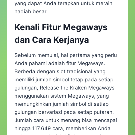
yang dapat Anda terapkan untuk meraih
hadiah besar.
Kenali Fitur Megaways
dan Cara Kerjanya
Sebelum memulai, hal pertama yang perlu
Anda pahami adalah fitur Megaways.
Berbeda dengan slot tradisional yang
memiliki jumlah simbol tetap pada setiap
gulungan, Release the Kraken Megaways
menggunakan sistem Megaways, yang
memungkinkan jumlah simbol di setiap
gulungan bervariasi pada setiap putaran.
Jumlah cara untuk menang bisa mencapai
hingga 117.649 cara, memberikan Anda