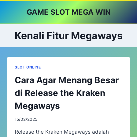
Skip
GAME SLOT MEGA WIN
to
content
Kenali Fitur Megaways
SLOT ONLINE
Cara Agar Menang Besar
di Release the Kraken
Megaways
15/02/2025
Release the Kraken Megaways adalah