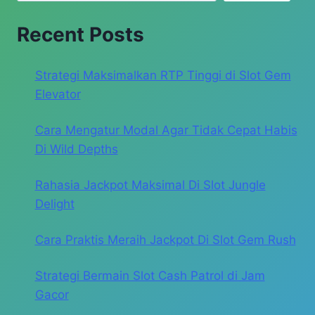
Recent Posts
Strategi Maksimalkan RTP Tinggi di Slot Gem
Elevator
Cara Mengatur Modal Agar Tidak Cepat Habis
Di Wild Depths
Rahasia Jackpot Maksimal Di Slot Jungle
Delight
Cara Praktis Meraih Jackpot Di Slot Gem Rush
Strategi Bermain Slot Cash Patrol di Jam
Gacor