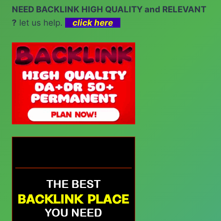
DI
NEED BACKLINK HIGH QUALITY and RELEVANT
RELEASE
?
let us help.
click here
THE
KRAKEN
MEGAWAYS