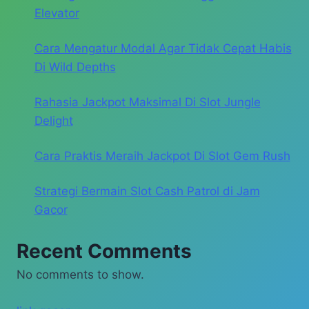
Elevator
Cara Mengatur Modal Agar Tidak Cepat Habis
Di Wild Depths
Rahasia Jackpot Maksimal Di Slot Jungle
Delight
Cara Praktis Meraih Jackpot Di Slot Gem Rush
Strategi Bermain Slot Cash Patrol di Jam
Gacor
Recent Comments
No comments to show.