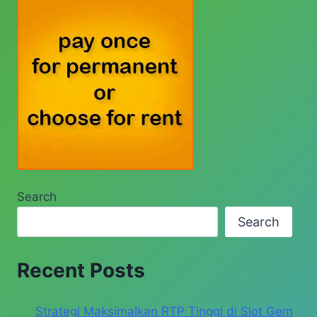
Search
Search
Recent Posts
Strategi Maksimalkan RTP Tinggi di Slot Gem