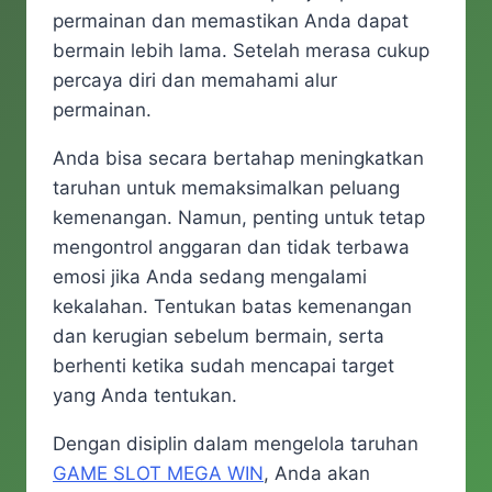
permainan dan memastikan Anda dapat
bermain lebih lama. Setelah merasa cukup
percaya diri dan memahami alur
permainan.
Anda bisa secara bertahap meningkatkan
taruhan untuk memaksimalkan peluang
kemenangan. Namun, penting untuk tetap
mengontrol anggaran dan tidak terbawa
emosi jika Anda sedang mengalami
kekalahan. Tentukan batas kemenangan
dan kerugian sebelum bermain, serta
berhenti ketika sudah mencapai target
yang Anda tentukan.
Dengan disiplin dalam mengelola taruhan
GAME SLOT MEGA WIN
, Anda akan