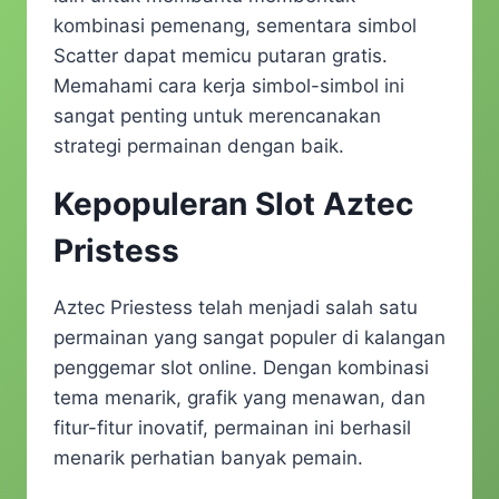
kombinasi pemenang, sementara simbol
Scatter dapat memicu putaran gratis.
Memahami cara kerja simbol-simbol ini
sangat penting untuk merencanakan
strategi permainan dengan baik.
Kepopuleran Slot Aztec
Pristess
Aztec Priestess telah menjadi salah satu
permainan yang sangat populer di kalangan
penggemar slot online. Dengan kombinasi
tema menarik, grafik yang menawan, dan
fitur-fitur inovatif, permainan ini berhasil
menarik perhatian banyak pemain.