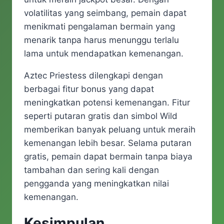
volatilitas yang seimbang, pemain dapat
menikmati pengalaman bermain yang
menarik tanpa harus menunggu terlalu
lama untuk mendapatkan kemenangan.
Aztec Priestess dilengkapi dengan
berbagai fitur bonus yang dapat
meningkatkan potensi kemenangan. Fitur
seperti putaran gratis dan simbol Wild
memberikan banyak peluang untuk meraih
kemenangan lebih besar. Selama putaran
gratis, pemain dapat bermain tanpa biaya
tambahan dan sering kali dengan
pengganda yang meningkatkan nilai
kemenangan.
Kesimpulan