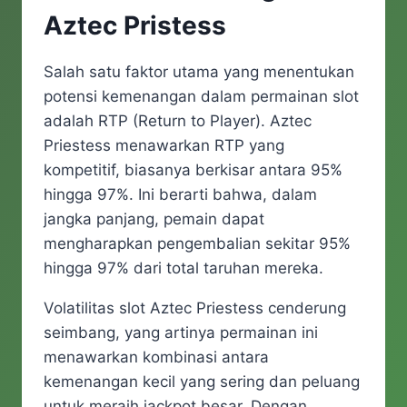
Aztec Pristess
Salah satu faktor utama yang menentukan
potensi kemenangan dalam permainan slot
adalah RTP (Return to Player). Aztec
Priestess menawarkan RTP yang
kompetitif, biasanya berkisar antara 95%
hingga 97%. Ini berarti bahwa, dalam
jangka panjang, pemain dapat
mengharapkan pengembalian sekitar 95%
hingga 97% dari total taruhan mereka.
Volatilitas slot Aztec Priestess cenderung
seimbang, yang artinya permainan ini
menawarkan kombinasi antara
kemenangan kecil yang sering dan peluang
untuk meraih jackpot besar. Dengan