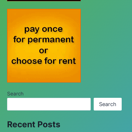
Search
Search
Recent Posts