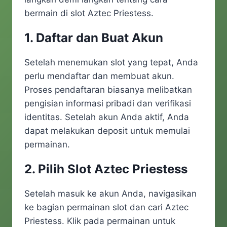
bermain di slot Aztec Priestess.
1. Daftar dan Buat Akun
Setelah menemukan slot yang tepat, Anda
perlu mendaftar dan membuat akun.
Proses pendaftaran biasanya melibatkan
pengisian informasi pribadi dan verifikasi
identitas. Setelah akun Anda aktif, Anda
dapat melakukan deposit untuk memulai
permainan.
2. Pilih Slot Aztec Priestess
Setelah masuk ke akun Anda, navigasikan
ke bagian permainan slot dan cari Aztec
Priestess. Klik pada permainan untuk