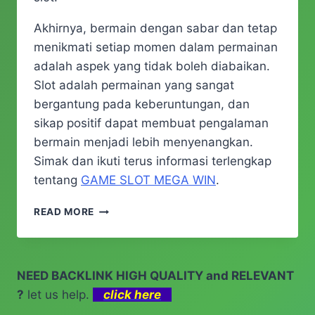
Akhirnya, bermain dengan sabar dan tetap
menikmati setiap momen dalam permainan
adalah aspek yang tidak boleh diabaikan.
Slot adalah permainan yang sangat
bergantung pada keberuntungan, dan
sikap positif dapat membuat pengalaman
bermain menjadi lebih menyenangkan.
Simak dan ikuti terus informasi terlengkap
tentang
GAME SLOT MEGA WIN
.
CARA
READ MORE
MERAIH
JACKPOT
BESAR
BERMAIN
NEED BACKLINK HIGH QUALITY and RELEVANT
DI
?
let us help.
click here
SLOT
AZTEC