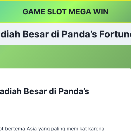
GAME SLOT MEGA WIN
diah Besar di Panda’s Fortun
adiah Besar di Panda’s
lot bertema Asia yang paling memikat karena