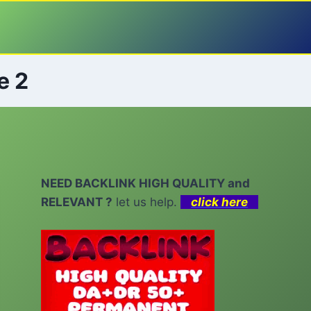
e 2
NEED BACKLINK HIGH QUALITY and
RELEVANT ?
let us help.
click here