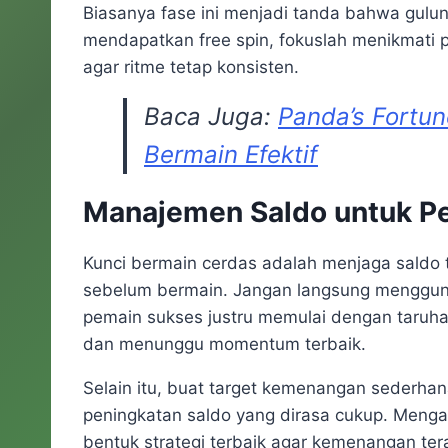
Biasanya fase ini menjadi tanda bahwa gulun
mendapatkan free spin, fokuslah menikmati
agar ritme tetap konsisten.
Baca Juga:
Panda’s Fortu
Bermain Efektif
Manajemen Saldo untuk P
Kunci bermain cerdas adalah menjaga saldo t
sebelum bermain. Jangan langsung mengguna
pemain sukses justru memulai dengan taru
dan menunggu momentum terbaik.
Selain itu, buat target kemenangan sederhan
peningkatan saldo yang dirasa cukup. Menga
bentuk strategi terbaik agar kemenangan te