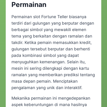
Permainan
Permainan slot Fortune Teller biasanya
terdiri dari gulungan yang berputar dengan
berbagai simbol yang mewakili elemen
tema yang berkaitan dengan ramalan dan
takdir. Ketika pemain memasukkan kredit,
gulungan tersebut berputar dan berhenti
pada kombinasi simbol yang dapat
menyuguhkan kemenangan. Selain itu,
mesin ini sering dilengkapi dengan kartu
ramalan yang memberikan prediksi tentang
masa depan pemain. Menciptakan
pengalaman yang unik dan interaktif.
Mekanika permainan ini mengedepankan
aspek keberuntungan di mana hasilnya