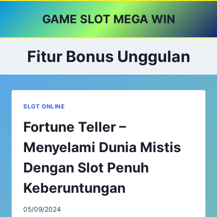
Skip
GAME SLOT MEGA WIN
to
content
Fitur Bonus Unggulan
SLOT ONLINE
Fortune Teller –
Menyelami Dunia Mistis
Dengan Slot Penuh
Keberuntungan
05/09/2024