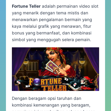
Fortune Teller
adalah permainan video slot
yang menarik dengan tema mistis dan
menawarkan pengalaman bermain yang
kaya melalui grafik yang menawan, fitur
bonus yang bermanfaat, dan kombinasi
simbol yang menggugah selera pemain.
Dengan beragam opsi taruhan dan
kombinasi kemenangan yang beragam,