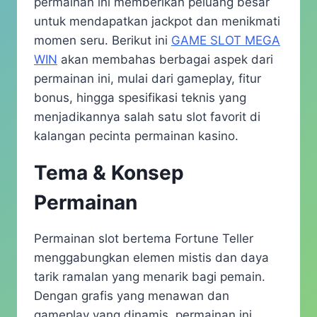
permainan ini memberikan peluang besar
untuk mendapatkan jackpot dan menikmati
momen seru. Berikut ini
GAME SLOT MEGA
WIN
akan membahas berbagai aspek dari
permainan ini, mulai dari gameplay, fitur
bonus, hingga spesifikasi teknis yang
menjadikannya salah satu slot favorit di
kalangan pecinta permainan kasino.
Tema & Konsep
Permainan
​Permainan slot bertema Fortune Teller
menggabungkan elemen mistis dan daya
tarik ramalan yang menarik bagi pemain.​
Dengan grafis yang menawan dan
gameplay yang dinamis, permainan ini