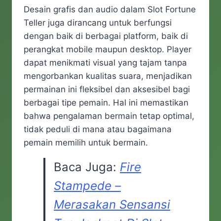
Desain grafis dan audio dalam Slot Fortune
Teller juga dirancang untuk berfungsi
dengan baik di berbagai platform, baik di
perangkat mobile maupun desktop. Player
dapat menikmati visual yang tajam tanpa
mengorbankan kualitas suara, menjadikan
permainan ini fleksibel dan aksesibel bagi
berbagai tipe pemain. Hal ini memastikan
bahwa pengalaman bermain tetap optimal,
tidak peduli di mana atau bagaimana
pemain memilih untuk bermain.
Baca Juga:
Fire
Stampede –
Merasakan Sensansi