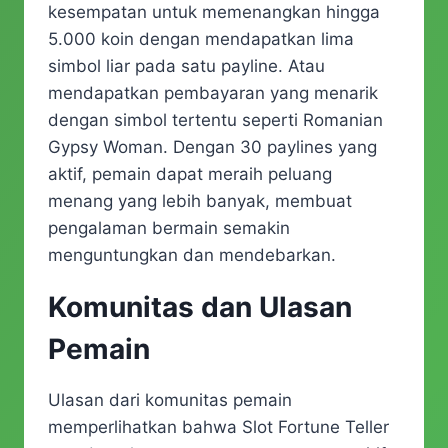
kesempatan untuk memenangkan hingga
5.000 koin dengan mendapatkan lima
simbol liar pada satu payline. Atau
mendapatkan pembayaran yang menarik
dengan simbol tertentu seperti Romanian
Gypsy Woman. Dengan 30 paylines yang
aktif, pemain dapat meraih peluang
menang yang lebih banyak, membuat
pengalaman bermain semakin
menguntungkan dan mendebarkan.
Komunitas dan Ulasan
Pemain
Ulasan dari komunitas pemain
memperlihatkan bahwa Slot Fortune Teller