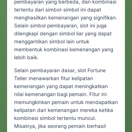
pembayaran yang berbeda, dan kombinasi
tertentu dari simbol-simbol ini dapat
menghasilkan kemenangan yang signifikan.
Selain simbol pembayaran, slot ini juga
dilengkapi dengan simbol liar yang dapat
menggantikan simbol lain untuk
membentuk kombinasi kemenangan yang
lebih baik.
Selain pembayaran dasar, slot Fortune
Teller menawarkan fitur kelipatan
kemenangan yang dapat meningkatkan
nilai kemenangan bagi pemain. Fitur ini
memungkinkan pemain untuk mendapatkan
kelipatan dari kemenangan mereka ketika
kombinasi simbol tertentu muncul.
Misalnya, jika seorang pemain berhasil