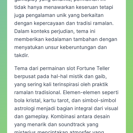
tidak hanya menawarkan keseruan tetapi
juga pengalaman unik yang berkaitan
dengan kepercayaan dan tradisi ramalan.
Dalam konteks perjudian, tema ini
memberikan kedalaman tambahan dengan
menyatukan unsur keberuntungan dan
takdir.
Tema dari permainan slot Fortune Teller
berpusat pada hal-hal mistik dan gaib,
yang sering kali terinspirasi oleh praktik
ramalan tradisional. Elemen-elemen seperti
bola kristal, kartu tarot, dan simbol-simbol
astrologi menjadi bagian integral dari visual
dan gameplay. Kombinasi antara desain
yang menarik dan soundtrack yang
misterius menciptakan atmosfer yang