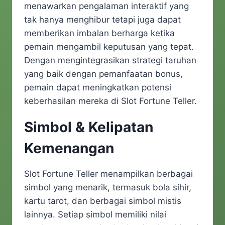
menawarkan pengalaman interaktif yang
tak hanya menghibur tetapi juga dapat
memberikan imbalan berharga ketika
pemain mengambil keputusan yang tepat.
Dengan mengintegrasikan strategi taruhan
yang baik dengan pemanfaatan bonus,
pemain dapat meningkatkan potensi
keberhasilan mereka di Slot Fortune Teller.
Simbol & Kelipatan
Kemenangan
Slot Fortune Teller menampilkan berbagai
simbol yang menarik, termasuk bola sihir,
kartu tarot, dan berbagai simbol mistis
lainnya. Setiap simbol memiliki nilai