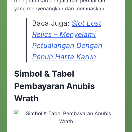
menghadirkan pengalaman permainan
yang menyenangkan dan memuaskan.​
Baca Juga:
Slot Lost
Relics – Menyelami
Petualangan Dengan
Penuh Harta Karun
Simbol & Tabel
Pembayaran Anubis
Wrath