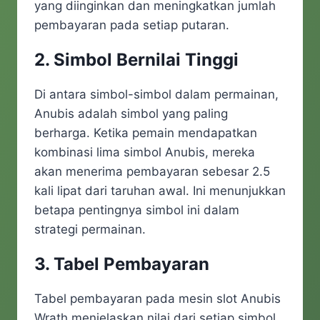
yang diinginkan dan meningkatkan jumlah
pembayaran pada setiap putaran.
2. Simbol Bernilai Tinggi
Di antara simbol-simbol dalam permainan,
Anubis adalah simbol yang paling
berharga. Ketika pemain mendapatkan
kombinasi lima simbol Anubis, mereka
akan menerima pembayaran sebesar 2.5
kali lipat dari taruhan awal. Ini menunjukkan
betapa pentingnya simbol ini dalam
strategi permainan.
3. Tabel Pembayaran
Tabel pembayaran pada mesin slot Anubis
Wrath menjelaskan nilai dari setiap simbol