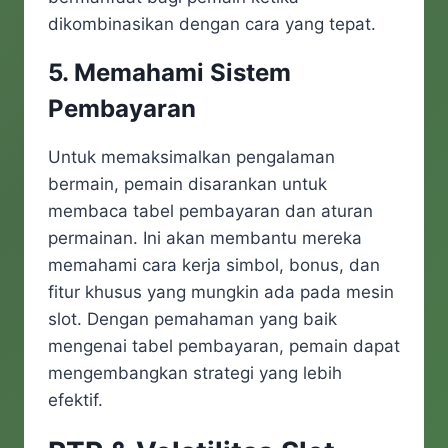
dikombinasikan dengan cara yang tepat.
5. Memahami Sistem
Pembayaran
Untuk memaksimalkan pengalaman
bermain, pemain disarankan untuk
membaca tabel pembayaran dan aturan
permainan. Ini akan membantu mereka
memahami cara kerja simbol, bonus, dan
fitur khusus yang mungkin ada pada mesin
slot. Dengan pemahaman yang baik
mengenai tabel pembayaran, pemain dapat
mengembangkan strategi yang lebih
efektif.