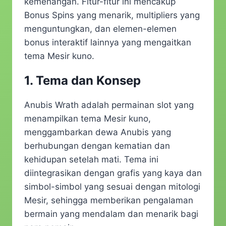
kemenangan. Fitur-fitur ini mencakup
Bonus Spins yang menarik, multipliers yang
menguntungkan, dan elemen-elemen
bonus interaktif lainnya yang mengaitkan
tema Mesir kuno.
1. Tema dan Konsep
Anubis Wrath adalah permainan slot yang
menampilkan tema Mesir kuno,
menggambarkan dewa Anubis yang
berhubungan dengan kematian dan
kehidupan setelah mati. Tema ini
diintegrasikan dengan grafis yang kaya dan
simbol-simbol yang sesuai dengan mitologi
Mesir, sehingga memberikan pengalaman
bermain yang mendalam dan menarik bagi