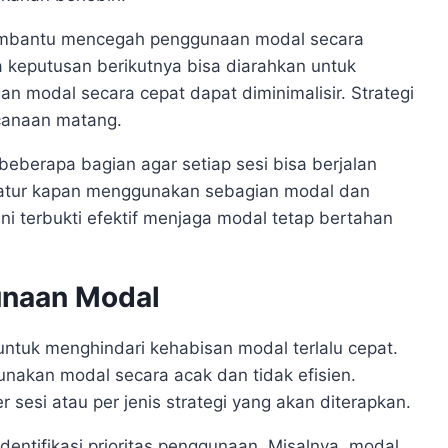
membantu mencegah penggunaan modal secara
a keputusan berikutnya bisa diarahkan untuk
gan modal secara cepat dapat diminimalisir. Strategi
ncanaan matang.
eberapa bagian agar setiap sesi bisa berjalan
ngatur kapan menggunakan sebagian modal dan
i terbukti efektif menjaga modal tetap bertahan
naan Modal
tuk menghindari kehabisan modal terlalu cepat.
akan modal secara acak dan tidak efisien.
sesi atau per jenis strategi yang akan diterapkan.
tifikasi prioritas penggunaan. Misalnya, modal