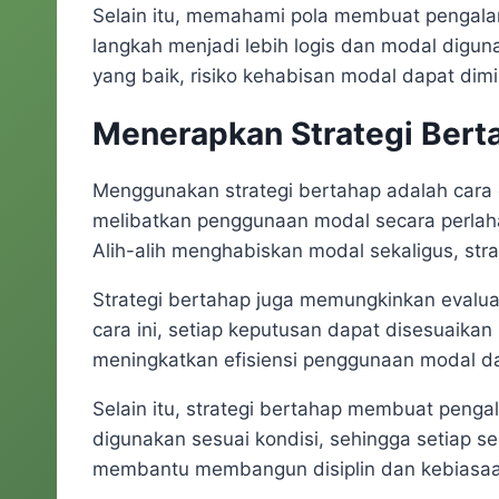
Selain itu, memahami pola membuat pengalam
langkah menjadi lebih logis dan modal digu
yang baik, risiko kehabisan modal dapat dimi
Menerapkan Strategi Bert
Menggunakan strategi bertahap adalah cara ef
melibatkan penggunaan modal secara perlah
Alih-alih menghabiskan modal sekaligus, strat
Strategi bertahap juga memungkinkan evalua
cara ini, setiap keputusan dapat disesuaikan
meningkatkan efisiensi penggunaan modal dan
Selain itu, strategi bertahap membuat peng
digunakan sesuai kondisi, sehingga setiap s
membantu membangun disiplin dan kebiasaa