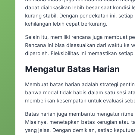
dapat dialokasikan lebih besar saat kondisi 
kurang stabil. Dengan pendekatan ini, setiap
kehilangan lebih cepat berkurang.
Selain itu, memiliki rencana juga membuat p
Rencana ini bisa disesuaikan dari waktu ke
diperoleh. Fleksibilitas ini memastikan setiap
Mengatur Batas Harian
Membuat batas harian adalah strategi penti
bahwa modal tidak habis dalam satu sesi ata
memberikan kesempatan untuk evaluasi sebe
Batas harian juga membantu mengatur ritme
Misalnya, menetapkan batas kerugian atau ta
yang jelas. Dengan demikian, setiap keputusa