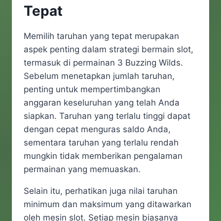
Tepat
Memilih taruhan yang tepat merupakan
aspek penting dalam strategi bermain slot,
termasuk di permainan 3 Buzzing Wilds.
Sebelum menetapkan jumlah taruhan,
penting untuk mempertimbangkan
anggaran keseluruhan yang telah Anda
siapkan. Taruhan yang terlalu tinggi dapat
dengan cepat menguras saldo Anda,
sementara taruhan yang terlalu rendah
mungkin tidak memberikan pengalaman
permainan yang memuaskan.
Selain itu, perhatikan juga nilai taruhan
minimum dan maksimum yang ditawarkan
oleh mesin slot. Setiap mesin biasanya