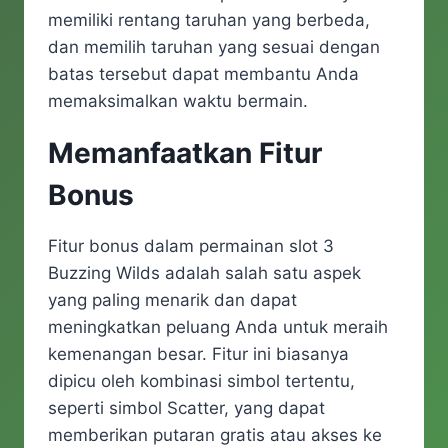
memiliki rentang taruhan yang berbeda,
dan memilih taruhan yang sesuai dengan
batas tersebut dapat membantu Anda
memaksimalkan waktu bermain.
Memanfaatkan Fitur
Bonus
Fitur bonus dalam permainan slot 3
Buzzing Wilds adalah salah satu aspek
yang paling menarik dan dapat
meningkatkan peluang Anda untuk meraih
kemenangan besar. Fitur ini biasanya
dipicu oleh kombinasi simbol tertentu,
seperti simbol Scatter, yang dapat
memberikan putaran gratis atau akses ke