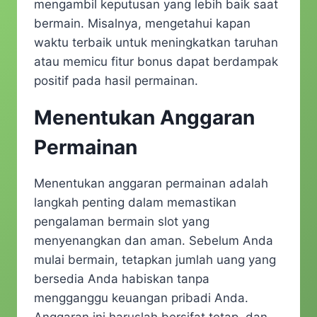
mengambil keputusan yang lebih baik saat
bermain. Misalnya, mengetahui kapan
waktu terbaik untuk meningkatkan taruhan
atau memicu fitur bonus dapat berdampak
positif pada hasil permainan.
Menentukan Anggaran
Permainan
Menentukan anggaran permainan adalah
langkah penting dalam memastikan
pengalaman bermain slot yang
menyenangkan dan aman. Sebelum Anda
mulai bermain, tetapkan jumlah uang yang
bersedia Anda habiskan tanpa
mengganggu keuangan pribadi Anda.