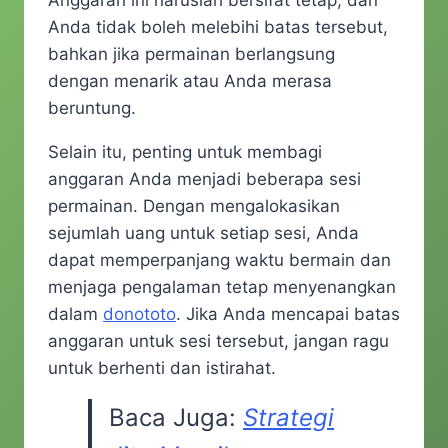
Anggaran ini haruslah bersifat tetap, dan
Anda tidak boleh melebihi batas tersebut,
bahkan jika permainan berlangsung
dengan menarik atau Anda merasa
beruntung.
Selain itu, penting untuk membagi
anggaran Anda menjadi beberapa sesi
permainan. Dengan mengalokasikan
sejumlah uang untuk setiap sesi, Anda
dapat memperpanjang waktu bermain dan
menjaga pengalaman tetap menyenangkan
dalam
donototo
. Jika Anda mencapai batas
anggaran untuk sesi tersebut, jangan ragu
untuk berhenti dan istirahat.
Baca Juga:
Strategi