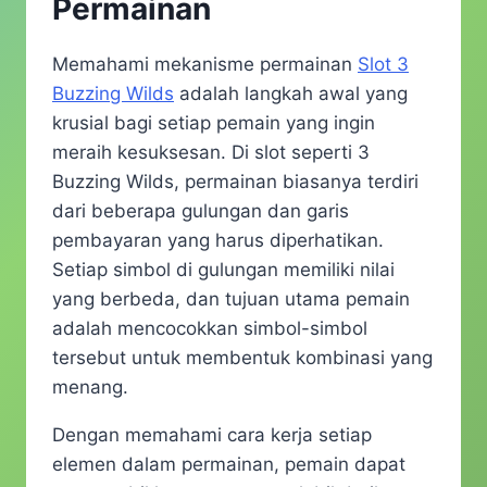
Permainan
Memahami mekanisme permainan
Slot 3
Buzzing Wilds
adalah langkah awal yang
krusial bagi setiap pemain yang ingin
meraih kesuksesan. Di slot seperti 3
Buzzing Wilds, permainan biasanya terdiri
dari beberapa gulungan dan garis
pembayaran yang harus diperhatikan.
Setiap simbol di gulungan memiliki nilai
yang berbeda, dan tujuan utama pemain
adalah mencocokkan simbol-simbol
tersebut untuk membentuk kombinasi yang
menang.
Dengan memahami cara kerja setiap
elemen dalam permainan, pemain dapat