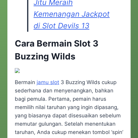
Jitu Meraih
Kemenangan Jackpot
di Slot Devils 13
Cara Bermain Slot 3
Buzzing Wilds
Bermain
jamu slot
3 Buzzing Wilds cukup
sederhana dan menyenangkan, bahkan
bagi pemula. Pertama, pemain harus
memilih nilai taruhan yang ingin dipasang,
yang biasanya dapat disesuaikan sebelum
memutar gulungan. Setelah menentukan
taruhan, Anda cukup menekan tombol ‘spin’