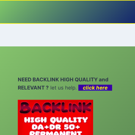
NEED BACKLINK HIGH QUALITY and
RELEVANT ?
let us help.
click here