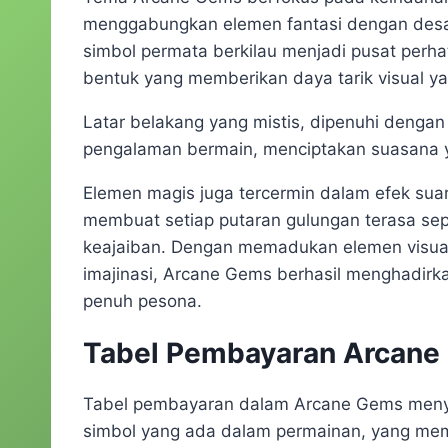
menggabungkan elemen fantasi dengan desa
simbol permata berkilau menjadi pusat perha
bentuk yang memberikan daya tarik visual ya
Latar belakang yang mistis, dipenuhi deng
pengalaman bermain, menciptakan suasana y
Elemen magis juga tercermin dalam efek sua
membuat setiap putaran gulungan terasa sep
keajaiban. ​Dengan memadukan elemen visu
imajinasi, Arcane Gems berhasil menghadir
penuh pesona.
Tabel Pembayaran Arcane
Tabel pembayaran dalam Arcane Gems menyed
simbol yang ada dalam permainan, yang m