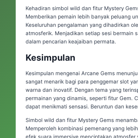
Kehadiran simbol wild dan fitur Mystery Gem
Memberikan pemain lebih banyak peluang u
Keseluruhan pengalaman yang dihadirkan ol
atmosferik. Menjadikan setiap sesi bermain 
dalam pencarian keajaiban permata.
Kesimpulan
​Kesimpulan mengenai Arcane Gems menunjuk
sangat menarik bagi para penggemar slot y
warna dan inovatif.​ Dengan tema yang terin
permainan yang dinamis, seperti fitur Gem
dapat menikmati sensasi. Beruntun dan kese
Simbol wild dan fitur Mystery Gems menamba
Memperoleh kombinasi pemenang yang lebih 
efek suara immersive menciptakan atmosfer