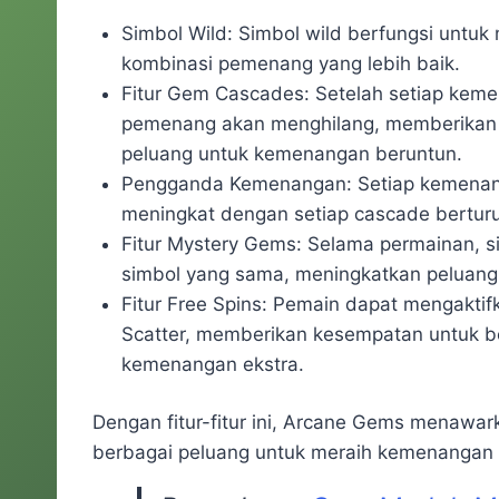
Simbol Wild: Simbol wild berfungsi untu
kombinasi pemenang yang lebih baik.
Fitur Gem Cascades: Setelah setiap kem
pemenang akan menghilang, memberikan r
peluang untuk kemenangan beruntun.
Pengganda Kemenangan: Setiap kemenan
meningkat dengan setiap cascade berturu
Fitur Mystery Gems: Selama permainan, s
simbol yang sama, meningkatkan peluang
Fitur Free Spins: Pemain dapat mengakti
Scatter, memberikan kesempatan untuk b
kemenangan ekstra.
​Dengan fitur-fitur ini, Arcane Gems menawa
berbagai peluang untuk meraih kemenangan