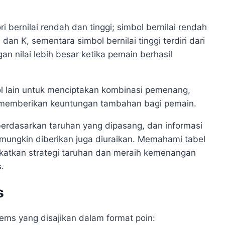
i bernilai rendah dan tinggi; simbol bernilai rendah
dan K, sementara simbol bernilai tinggi terdiri dari
an nilai lebih besar ketika pemain berhasil
l lain untuk menciptakan kombinasi pemenang,
, memberikan keuntungan tambahan bagi pemain.
 berdasarkan taruhan yang dipasang, dan informasi
mungkin diberikan juga diuraikan. ​Memahami tabel
katkan strategi taruhan dan meraih kemenangan
.
s
ems yang disajikan dalam format poin: