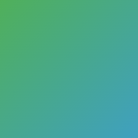
Cara Agar Menang Besar di Slot
Tasty Street
01/04/2025