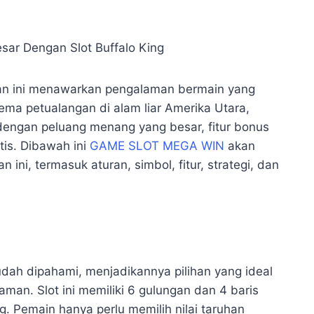
an ini menawarkan pengalaman bermain yang
ma petualangan di alam liar Amerika Utara,
 dengan peluang menang yang besar, fitur bonus
tis. Dibawah ini
GAME SLOT MEGA WIN
akan
ini, termasuk aturan, simbol, fitur, strategi, dan
udah dipahami, menjadikannya pilihan yang ideal
an. Slot ini memiliki 6 gulungan dan 4 baris
. Pemain hanya perlu memilih nilai taruhan