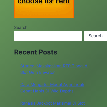
Search
Search
Recent Posts
Strategi Maksimalkan RTP Tinggi di
Slot Gem Elevator
Cara Mengatur Modal Agar Tidak
Cepat Habis Di Wild Depths
Rahasia Jackpot Maksimal Di Slot