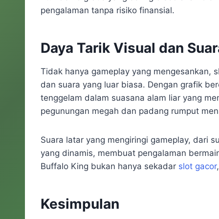
pengalaman tanpa risiko finansial.
Daya Tarik Visual dan Suar
Tidak hanya gameplay yang mengesankan, slo
dan suara yang luar biasa. Dengan grafik ber
tenggelam dalam suasana alam liar yang me
pegunungan megah dan padang rumput men
Suara latar yang mengiringi gameplay, dari s
yang dinamis, membuat pengalaman bermain 
Buffalo King bukan hanya sekadar
slot gacor
Kesimpulan