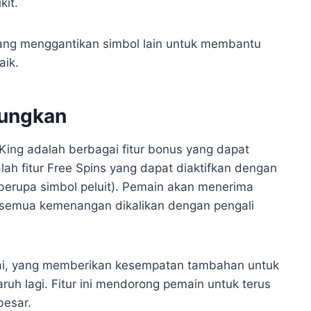
it.
ang menggantikan simbol lain untuk membantu
aik.
tungkan
o King adalah berbagai fitur bonus yang dapat
h fitur Free Spins yang dapat diaktifkan dengan
(berupa simbol peluit). Pemain akan menerima
ni, semua kemenangan dikalikan dengan pengali
g tunai, yang memberikan kesempatan tambahan untuk
h lagi. Fitur ini mendorong pemain untuk terus
besar.