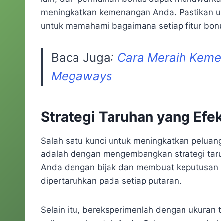
meningkatkan kemenangan Anda. Pastikan u
untuk memahami bagaimana setiap fitur bo
Baca Juga
:
Cara Meraih Kemen
Megaways
Strategi Taruhan yang Efek
Salah satu kunci untuk meningkatkan pelu
adalah dengan mengembangkan strategi taruh
Anda dengan bijak dan membuat keputusan 
dipertaruhkan pada setiap putaran.
Selain itu, bereksperimenlah dengan ukuran