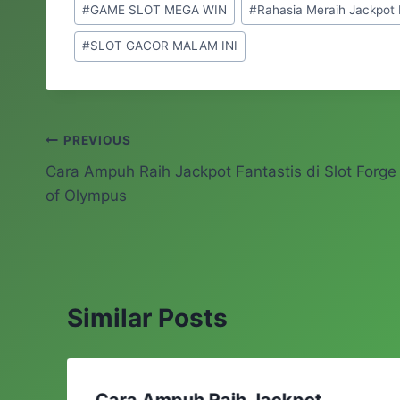
#
GAME SLOT MEGA WIN
#
Rahasia Meraih Jackpot 
Tags:
#
SLOT GACOR MALAM INI
Post
PREVIOUS
Cara Ampuh Raih Jackpot Fantastis di Slot Forge
navigation
of Olympus
Similar Posts
Cara Ampuh Raih Jackpot