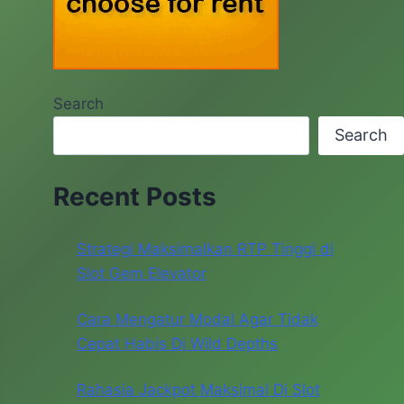
Search
Search
Recent Posts
Strategi Maksimalkan RTP Tinggi di
Slot Gem Elevator
Cara Mengatur Modal Agar Tidak
Cepat Habis Di Wild Depths
Rahasia Jackpot Maksimal Di Slot