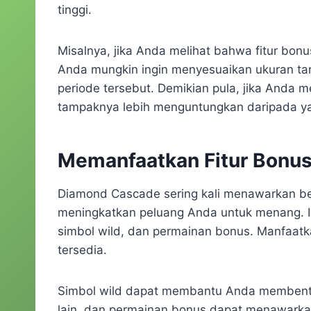
tinggi.
Misalnya, jika Anda melihat bahwa fitur bonu
Anda mungkin ingin menyesuaikan ukuran ta
periode tersebut. Demikian pula, jika Anda 
tampaknya lebih menguntungkan daripada ya
Memanfaatkan Fitur Bonu
Diamond Cascade sering kali menawarkan ber
meningkatkan peluang Anda untuk menang. In
simbol wild, dan permainan bonus. Manfaatkan
tersedia.
Simbol wild dapat membantu Anda membent
lain, dan permainan bonus dapat menawarka