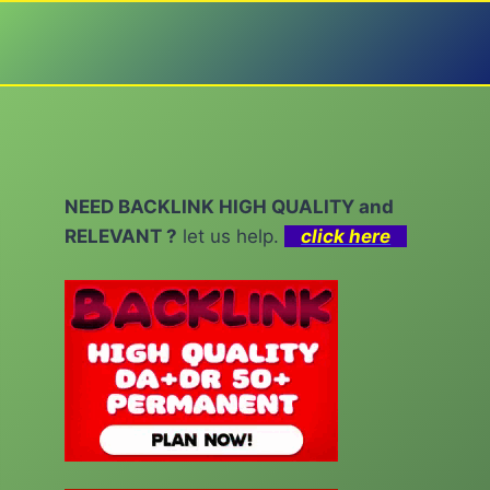
NEED BACKLINK HIGH QUALITY and
RELEVANT ?
let us help.
click here