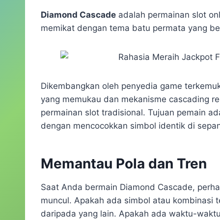
h
a
e
e
k
i
a
c
s
l
y
n
Diamond Cascade
adalah permainan slot o
t
e
s
e
p
e
memikat dengan tema batu permata yang ber
s
b
e
g
e
A
o
n
r
p
o
g
a
p
k
e
m
r
Dikembangkan oleh penyedia game terkemu
yang memukau dan mekanisme cascading ree
permainan slot tradisional. Tujuan pemain
dengan mencocokkan simbol identik di sepan
Memantau Pola dan Tren
Saat Anda bermain Diamond Cascade, perhat
muncul. Apakah ada simbol atau kombinasi t
daripada yang lain. Apakah ada waktu-waktu