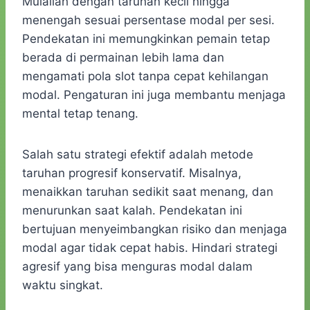
Mulailah dengan taruhan kecil hingga
menengah sesuai persentase modal per sesi.
Pendekatan ini memungkinkan pemain tetap
berada di permainan lebih lama dan
mengamati pola slot tanpa cepat kehilangan
modal. Pengaturan ini juga membantu menjaga
mental tetap tenang.
Salah satu strategi efektif adalah metode
taruhan progresif konservatif. Misalnya,
menaikkan taruhan sedikit saat menang, dan
menurunkan saat kalah. Pendekatan ini
bertujuan menyeimbangkan risiko dan menjaga
modal agar tidak cepat habis. Hindari strategi
agresif yang bisa menguras modal dalam
waktu singkat.