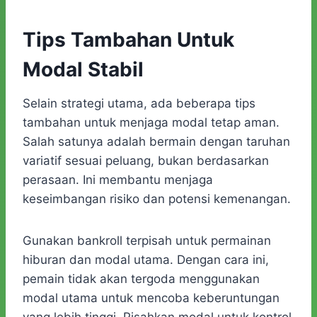
Tips Tambahan Untuk
Modal Stabil
Selain strategi utama, ada beberapa tips
tambahan untuk menjaga modal tetap aman.
Salah satunya adalah bermain dengan taruhan
variatif sesuai peluang, bukan berdasarkan
perasaan. Ini membantu menjaga
keseimbangan risiko dan potensi kemenangan.
Gunakan bankroll terpisah untuk permainan
hiburan dan modal utama. Dengan cara ini,
pemain tidak akan tergoda menggunakan
modal utama untuk mencoba keberuntungan