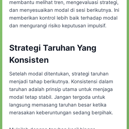
membantu melihat tren, mengevaluasi strategi,
dan menyesuaikan modal di sesi berikutnya. Ini
memberikan kontrol lebih baik terhadap modal
dan mengurangi risiko keputusan impulsif.
Strategi Taruhan Yang
Konsisten
Setelah modal ditentukan, strategi taruhan
menjadi tahap berikutnya. Konsistensi dalam
taruhan adalah prinsip utama untuk menjaga
modal tetap stabil. Jangan tergoda untuk
langsung memasang taruhan besar ketika
merasakan keberuntungan sedang berpihak.