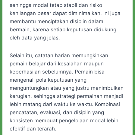
sehingga modal tetap stabil dan risiko
kehilangan besar dapat diminimalkan. Ini juga
membantu menciptakan disiplin dalam
bermain, karena setiap keputusan didukung
oleh data yang jelas.
Selain itu, catatan harian memungkinkan
pemain belajar dari kesalahan maupun
keberhasilan sebelumnya. Pemain bisa
mengenali pola keputusan yang
menguntungkan atau yang justru menimbulkan
kerugian, sehingga strategi permainan menjadi
lebih matang dari waktu ke waktu. Kombinasi
pencatatan, evaluasi, dan disiplin yang
konsisten membuat pengelolaan modal lebih
efektif dan terarah.