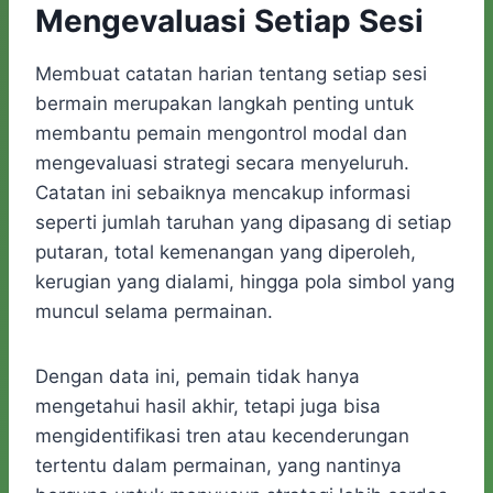
Mengevaluasi Setiap Sesi
Membuat catatan harian tentang setiap sesi
bermain merupakan langkah penting untuk
membantu pemain mengontrol modal dan
mengevaluasi strategi secara menyeluruh.
Catatan ini sebaiknya mencakup informasi
seperti jumlah taruhan yang dipasang di setiap
putaran, total kemenangan yang diperoleh,
kerugian yang dialami, hingga pola simbol yang
muncul selama permainan.
Dengan data ini, pemain tidak hanya
mengetahui hasil akhir, tetapi juga bisa
mengidentifikasi tren atau kecenderungan
tertentu dalam permainan, yang nantinya