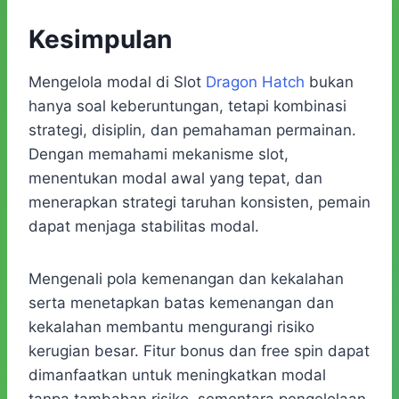
Kesimpulan
Mengelola modal di Slot
Dragon Hatch
bukan
hanya soal keberuntungan, tetapi kombinasi
strategi, disiplin, dan pemahaman permainan.
Dengan memahami mekanisme slot,
menentukan modal awal yang tepat, dan
menerapkan strategi taruhan konsisten, pemain
dapat menjaga stabilitas modal.
Mengenali pola kemenangan dan kekalahan
serta menetapkan batas kemenangan dan
kekalahan membantu mengurangi risiko
kerugian besar. Fitur bonus dan free spin dapat
dimanfaatkan untuk meningkatkan modal