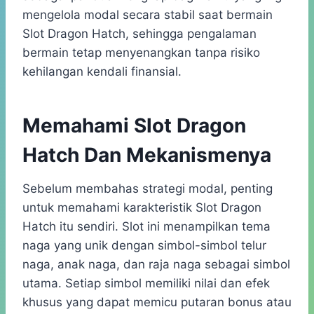
mengelola modal secara stabil saat bermain
Slot Dragon Hatch, sehingga pengalaman
bermain tetap menyenangkan tanpa risiko
kehilangan kendali finansial.
Memahami Slot Dragon
Hatch Dan Mekanismenya
Sebelum membahas strategi modal, penting
untuk memahami karakteristik Slot Dragon
Hatch itu sendiri. Slot ini menampilkan tema
naga yang unik dengan simbol-simbol telur
naga, anak naga, dan raja naga sebagai simbol
utama. Setiap simbol memiliki nilai dan efek
khusus yang dapat memicu putaran bonus atau