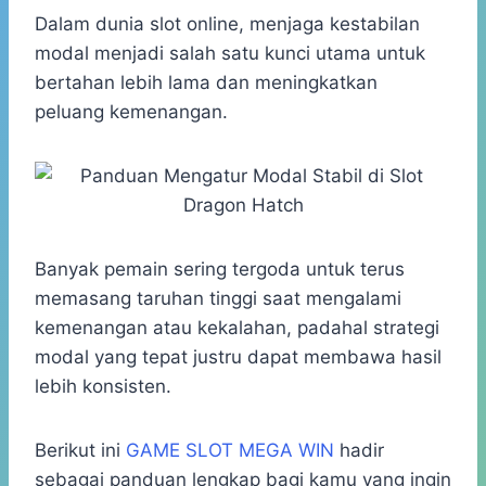
a
c
s
l
y
n
Dalam dunia slot online, menjaga kestabilan
t
e
s
e
p
e
modal menjadi salah satu kunci utama untuk
s
b
e
g
e
bertahan lebih lama dan meningkatkan
A
o
n
r
peluang kemenangan.
p
o
g
a
p
k
e
m
r
Banyak pemain sering tergoda untuk terus
memasang taruhan tinggi saat mengalami
kemenangan atau kekalahan, padahal strategi
modal yang tepat justru dapat membawa hasil
lebih konsisten.
Berikut ini
GAME SLOT MEGA WIN
hadir
sebagai panduan lengkap bagi kamu yang ingin