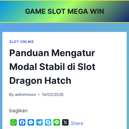
Skip
GAME SLOT MEGA WIN
to
content
SLOT ONLINE
Panduan Mengatur
Modal Stabil di Slot
Dragon Hatch
By
adminnixon
14/02/2026
bagikan
W
F
M
T
S
L
X
Share
h
a
e
e
k
i