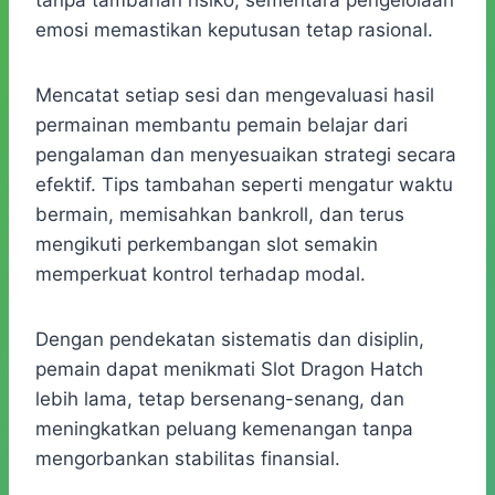
tanpa tambahan risiko, sementara pengelolaan
emosi memastikan keputusan tetap rasional.
Mencatat setiap sesi dan mengevaluasi hasil
permainan membantu pemain belajar dari
pengalaman dan menyesuaikan strategi secara
efektif. Tips tambahan seperti mengatur waktu
bermain, memisahkan bankroll, dan terus
mengikuti perkembangan slot semakin
memperkuat kontrol terhadap modal.
Dengan pendekatan sistematis dan disiplin,
pemain dapat menikmati Slot Dragon Hatch
lebih lama, tetap bersenang-senang, dan
meningkatkan peluang kemenangan tanpa
mengorbankan stabilitas finansial.