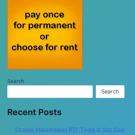
Search
Search
Recent Posts
Strategi Maksimalkan RTP Tinggi di Slot Gem