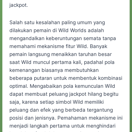
jackpot.
Salah satu kesalahan paling umum yang
dilakukan pemain di Wild Worlds adalah
mengandalkan keberuntungan semata tanpa
memahami mekanisme fitur Wild. Banyak
pemain langsung menaikkan taruhan besar
saat Wild muncul pertama kali, padahal pola
kemenangan biasanya membutuhkan
beberapa putaran untuk membentuk kombinasi
optimal. Mengabaikan pola kemunculan Wild
dapat membuat peluang jackpot hilang begitu
saja, karena setiap simbol Wild memiliki
peluang dan efek yang berbeda tergantung
posisi dan jenisnya. Pemahaman mekanisme ini
menjadi langkah pertama untuk menghindari