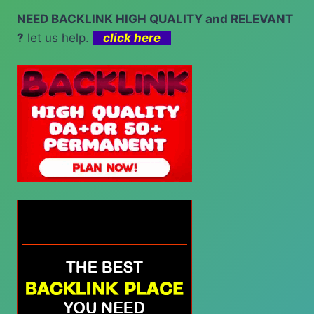
NEED BACKLINK HIGH QUALITY and RELEVANT
?
let us help.
click here