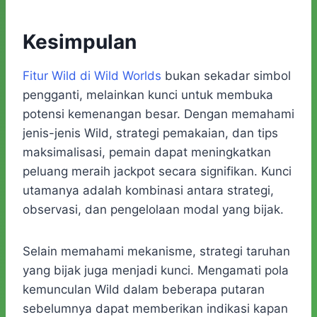
Kesimpulan
Fitur Wild di Wild Worlds
bukan sekadar simbol
pengganti, melainkan kunci untuk membuka
potensi kemenangan besar. Dengan memahami
jenis-jenis Wild, strategi pemakaian, dan tips
maksimalisasi, pemain dapat meningkatkan
peluang meraih jackpot secara signifikan. Kunci
utamanya adalah kombinasi antara strategi,
observasi, dan pengelolaan modal yang bijak.
Selain memahami mekanisme, strategi taruhan
yang bijak juga menjadi kunci. Mengamati pola
kemunculan Wild dalam beberapa putaran
sebelumnya dapat memberikan indikasi kapan